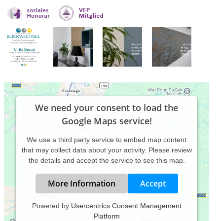
We need your consent to load the
Google Maps service!
We use a third party service to embed map content
that may collect data about your activity. Please review
the details and accept the service to see this map.
More Information
Accept
Powered by
Usercentrics Consent Management
Platform
Grundsätzlich arbeite ich systemisch, d. h. nicht nur der