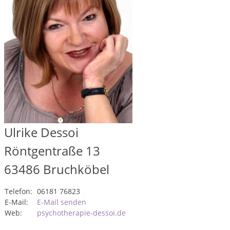
Ulrike Dessoi
Röntgentraße 13
63486
Bruchköbel
Telefon:
06181 76823
E-Mail:
E-Mail senden
Web:
psychotherapie-dessoi.de