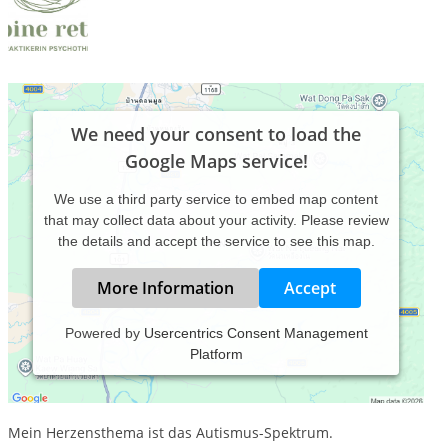
We need your consent to load the
Google Maps service!
We use a third party service to embed map content
that may collect data about your activity. Please review
the details and accept the service to see this map.
More Information
Accept
Powered by
Usercentrics Consent Management
Platform
Mein Name ist Sabine Retter - Heilpraktikerin für
Psychotherapie.
Ich arbeite mit Kindern, Jugendlichen,
Erwachsenen und Familien.
Mein Herzensthema ist das Autismus-Spektrum.