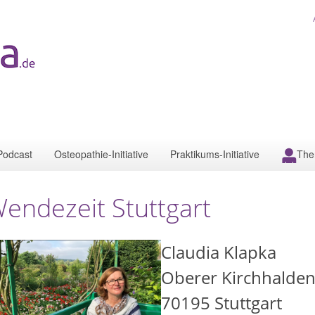
Podcast
Osteopathie-Initiative
Praktikums-Initiative
The
endezeit Stuttgart
Claudia Klapka
Oberer Kirchhalde
70195
Stuttgart