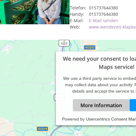
Telefon:
015737644380
Handy:
015737644380
E-Mail:
E-Mail senden
Web:
www.wendezeit-klapka
We need your consent to lo
Maps service!
We use a third party service to embe
may collect data about your activity.
details and accept the service to
More Information
Powered by
Usercentrics Consent Ma
ychologische Beratung
auerbegleitung