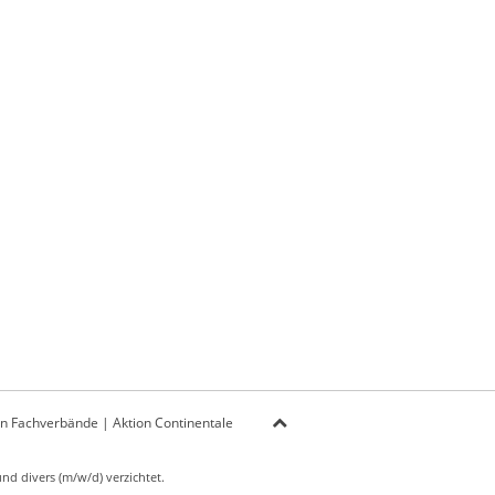
on Fachverbände
|
Aktion Continentale
d divers (m/w/d) verzichtet.