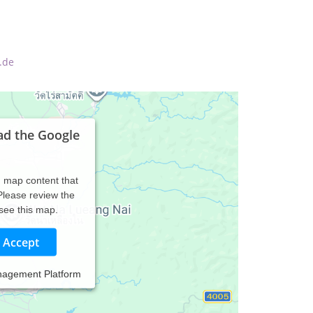
.de
ad the Google
d map content that
 Please review the
 see this map.
Accept
nagement Platform