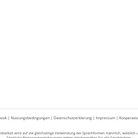
book
|
Nutzungsbedingungen
|
Datenschutzerklärung
|
Impressum
|
Kooperati
sbarkeit wird auf die gleichzeitige Verwendung der Sprachformen männlich, weiblich un
Sämtliche Personenbezeichnungen gelten gleichermaßen für alle Geschlechter.