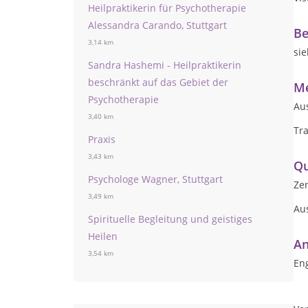
Heilpraktikerin für Psychotherapie
Alessandra Carando, Stuttgart
Be
3,14 km
si
Sandra Hashemi - Heilpraktikerin
beschränkt auf das Gebiet der
Me
Psychotherapie
Au
3,40 km
Tra
Praxis
3,43 km
Qu
Psychologe Wagner, Stuttgart
Zer
3,49 km
Aus
Spirituelle Begleitung und geistiges
Heilen
An
3,54 km
Eng