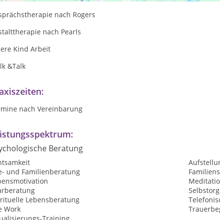
sprächstherapie nach Rogers
talttherapie nach Pearls
nere Kind Arbeit
lk &Talk
axiszeiten:
rmine nach Vereinbarung
istungsspektrum:
ychologische Beratung
htsamkeit
Aufstellu
e- und Familienberatung
Familiens
bensmotivation
Meditati
arberatung
Selbstorg
irituelle Lebensberatung
Telefoni
e Work
Trauerbe
ualisierungs-Training