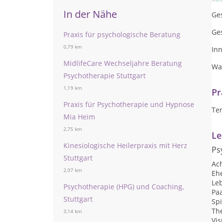
In der Nähe
Ge
Ges
Praxis für psychologische Beratung
0,79 km
In
MidlifeCare Wechseljahre Beratung
Wa
Psychotherapie Stuttgart
1,19 km
Pr
Praxis für Psychotherapie und Hypnose
Te
Mia Heim
2,75 km
Le
Kinesiologische Heilerpraxis mit Herz
Ps
Stuttgart
Ac
2,97 km
Eh
Le
Psychotherapie (HPG) und Coaching,
Pa
Stuttgart
Sp
Th
3,14 km
Vis