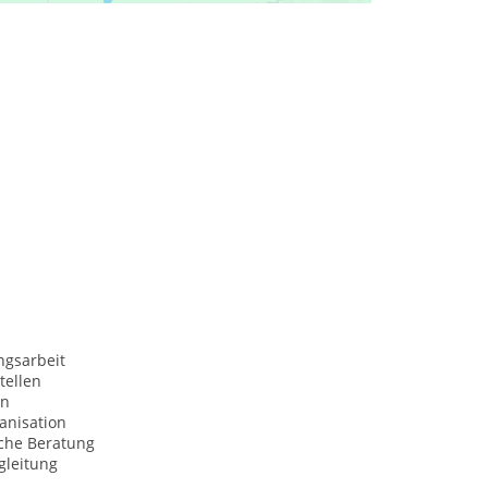
ngsarbeit
tellen
on
anisation
sche Beratung
gleitung