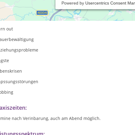
Powered by
Usercentrics Consent Ma
meiner Praxis biete ich Hilfe bei unterschiedlichen Problemlagen w
epressive Verstimmungen
urn out
rauerbewältigung
eziehungsprobleme
ngste
ebenskrisen
npssungsstörungen
obbing
axiszeiten:
rmine nach Verinbarung, auch am Abend möglich.
istungsspektrum: