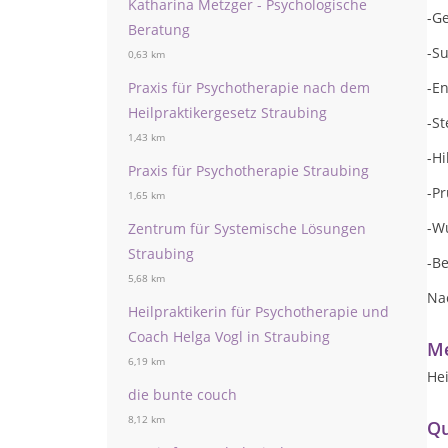
Katharina Metzger - Psychologische
-G
Beratung
-S
0,63 km
Praxis für Psychotherapie nach dem
-E
Heilpraktikergesetz Straubing
-St
1,43 km
-Hi
Praxis für Psychotherapie Straubing
-P
1,65 km
-W
Zentrum für Systemische Lösungen
Straubing
-B
5,68 km
Na
Heilpraktikerin für Psychotherapie und
Coach Helga Vogl in Straubing
Me
6,19 km
Hei
die bunte couch
8,12 km
Qu