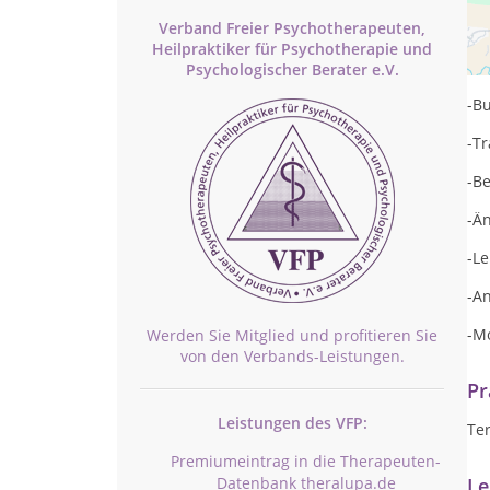
Verband Freier Psychotherapeuten,
In 
Heilpraktiker für Psychotherapie und
-d
Psychologischer Berater e.V.
-B
-T
-B
-Ä
-L
-A
-M
Werden Sie Mitglied und profitieren Sie
von den Verbands-Leistungen.
Pr
Leistungen des VFP:
Te
Premiumeintrag in die Therapeuten-
Datenbank theralupa.de
Le