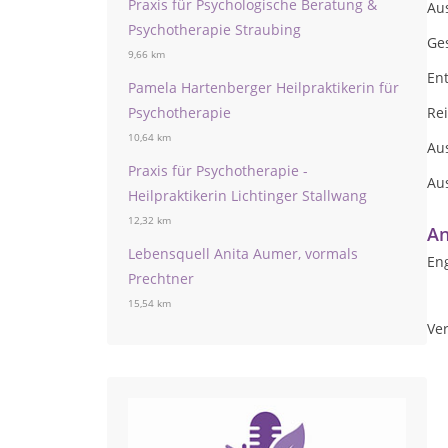
Praxis für Psychologische Beratung &
Au
Psychotherapie Straubing
Ge
9,66 km
En
Pamela Hartenberger Heilpraktikerin für
Psychotherapie
Rei
10,64 km
Au
Praxis für Psychotherapie -
Aus
Heilpraktikerin Lichtinger Stallwang
12,32 km
An
Lebensquell Anita Aumer, vormals
Eng
Prechtner
15,54 km
Ver