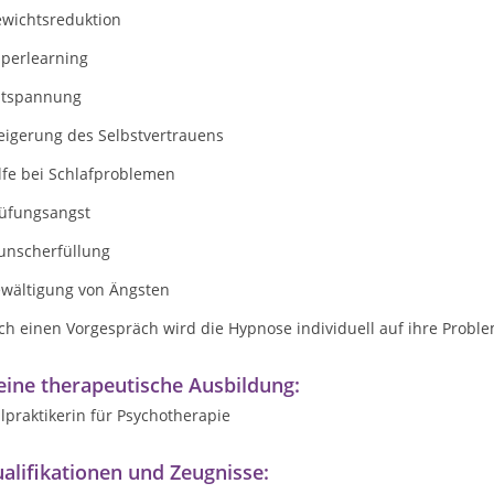
ewichtsreduktion
uperlearning
ntspannung
eigerung des Selbstvertrauens
lfe bei Schlafproblemen
rüfungsangst
unscherfüllung
ewältigung von Ängsten
ch einen Vorgespräch wird die Hypnose individuell auf ihre Prob
ine therapeutische Ausbildung:
lpraktikerin für Psychotherapie
alifikationen und Zeugnisse: