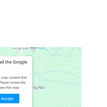
ad the Google
d map content that
 Please review the
 see this map.
Accept