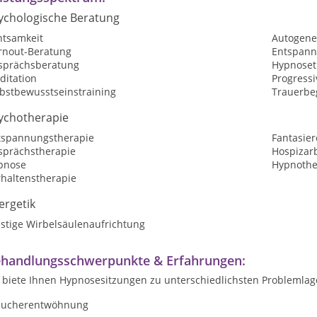
ychologische Beratung
htsamkeit
Autogene
rnout-Beratung
Entspan
sprächsberatung
Hypnoset
ditation
Progress
lbstbewusstseinstraining
Trauerbe
ychotherapie
tspannungstherapie
Fantasier
sprächstherapie
Hospizarb
pnose
Hypnothe
rhaltenstherapie
ergetik
istige Wirbelsäulenaufrichtung
handlungsschwerpunkte & Erfahrungen:
 biete Ihnen Hypnosesitzungen zu unterschiedlichsten Problemlage
aucherentwöhnung