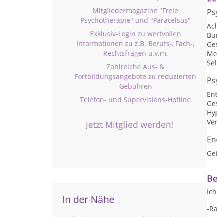
Mitgliedermagazine "Freie
Ps
Psychotherapie" und "Paracelsus"
Ac
Exklusiv-Login zu wertvollen
Bu
Informationen zu z.B. Berufs-, Fach-,
Ge
Rechtsfragen u.v.m.
Me
Se
Zahlreiche Aus- &
Fortbildungsangebote zu reduzierten
Ps
Gebühren
En
Telefon- und Supervisions-Hotline
Ge
Hy
Ve
Jetzt Mitglied werden!
En
Ge
Be
Ich
In der Nähe
-R