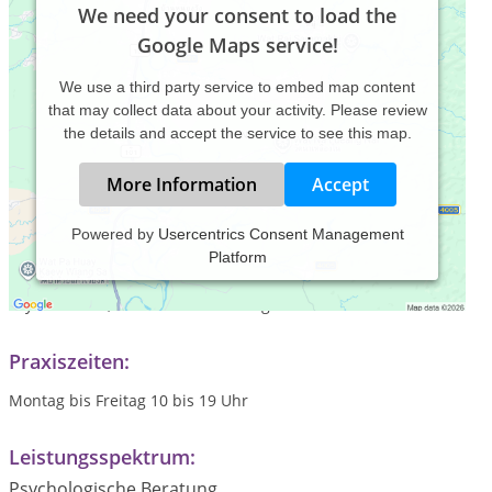
We need your consent to load the
Google Maps service!
We use a third party service to embed map content
that may collect data about your activity. Please review
the details and accept the service to see this map.
More Information
Accept
Powered by
Usercentrics Consent Management
Platform
Psychotherapie, Coaching, Paarberatung, Familienberatung,
Weiterbildungen in Gestalttherapie, Systemaufstellungen,
Psychodrama, berufliches Coaching
Praxiszeiten:
Montag bis Freitag 10 bis 19 Uhr
Leistungsspektrum:
Psychologische Beratung