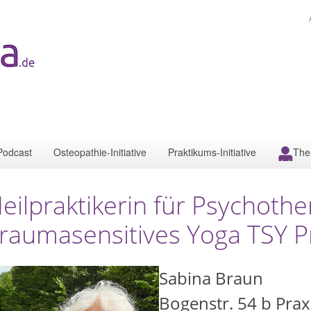
Podcast
Osteopathie-Initiative
Praktikums-Initiative
The
eilpraktikerin für Psychoth
raumasensitives Yoga TSY Pr
Sabina Braun
Bogenstr. 54 b Prax