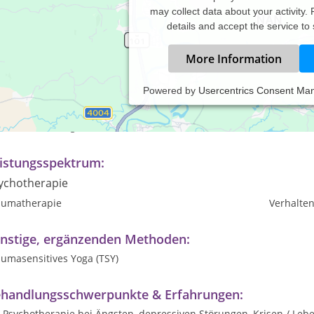
may collect data about your activity.
details and accept the service to
More Information
Powered by
Usercentrics Consent Ma
axiszeiten:
ch Vereinbarung
istungsspektrum:
ychotherapie
aumatherapie
Verhalte
nstige, ergänzenden Methoden:
aumasensitives Yoga (TSY)
handlungsschwerpunkte & Erfahrungen:
Psychotherapie bei Ängsten, depressiven Störungen, Krisen / L