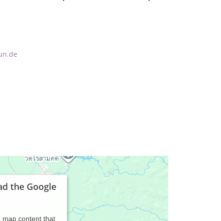
un.de
ad the Google
d map content that