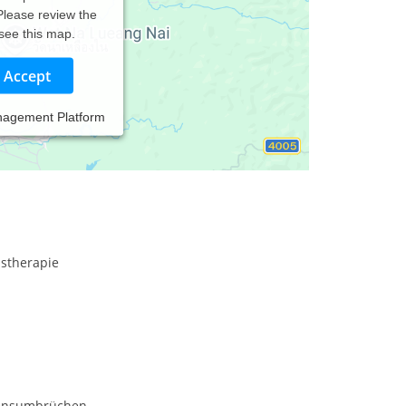
 Please review the
 see this map.
Accept
nagement Platform
nstherapie
ebensumbrüchen