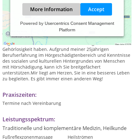
More Information
Accept
Powered by
Usercentrics Consent Management
Platform
Jahrgang 1961, Mutter von drei Kindern in der Pubertät Ich
engagiere mich seit vielen Jahren für Menschen, die eine
angeborene oder erworbene Hörminderung oder
Gehörlosigkeit haben. Aufgrund meiner 25jährigen
Berufserfahrung im Hörgeschädigtenbereich und Kenntnisse
des sozialen und kulturellen Hintergrundes von Menschen
mit Hörschädigung, kann ich Sie breitgefächert
unterstützen.Mir liegt am Herzen, Sie in eine besseres Leben
zu begleiten. Es gibt immer einen anderen Weg!
Praxiszeiten:
Termine nach Vereinbarung
Leistungsspektrum:
Traditionelle und komplementäre Medizin, Heilkunde
Fußreflexzonenmassage
Heilströmen