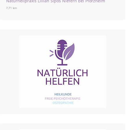
Naturheilpraxis Lillian Sipos Niefern bei Pforzheim
7,71 km