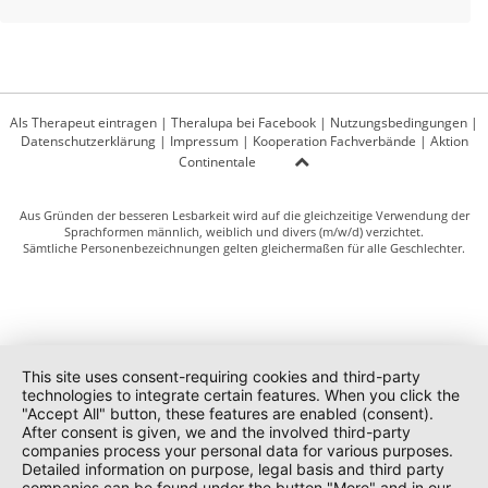
Als Therapeut eintragen
|
Theralupa bei Facebook
|
Nutzungsbedingungen
|
Datenschutzerklärung
|
Impressum
|
Kooperation Fachverbände
|
Aktion
Continentale
Aus Gründen der besseren Lesbarkeit wird auf die gleichzeitige Verwendung der
Sprachformen männlich, weiblich und divers (m/w/d) verzichtet.
Sämtliche Personenbezeichnungen gelten gleichermaßen für alle Geschlechter.
This site uses consent-requiring cookies and third-party
technologies to integrate certain features. When you click the
"Accept All" button, these features are enabled (consent).
After consent is given, we and the involved third-party
companies process your personal data for various purposes.
Detailed information on purpose, legal basis and third party
companies can be found under the button "More" and in our