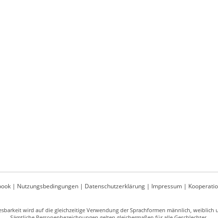
book
|
Nutzungsbedingungen
|
Datenschutzerklärung
|
Impressum
|
Kooperati
sbarkeit wird auf die gleichzeitige Verwendung der Sprachformen männlich, weiblich un
Sämtliche Personenbezeichnungen gelten gleichermaßen für alle Geschlechter.