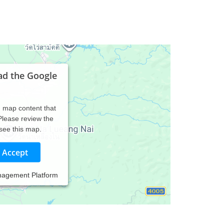
ad the Google
d map content that
 Please review the
 see this map.
Accept
nagement Platform