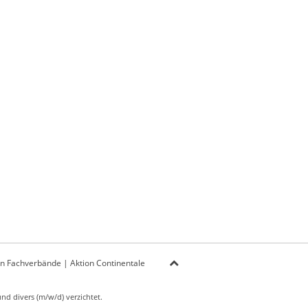
on Fachverbände
|
Aktion Continentale
d divers (m/w/d) verzichtet.