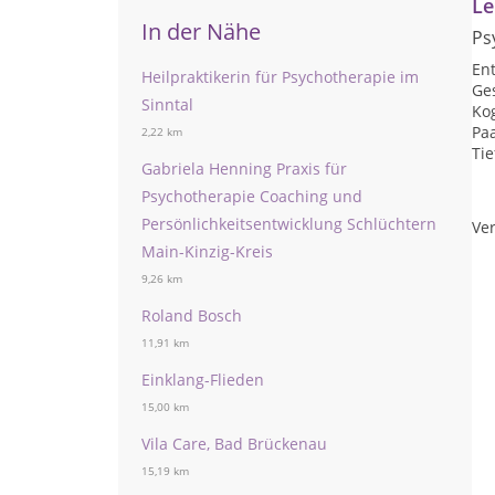
Le
In der Nähe
Ps
En
Heilpraktikerin für Psychotherapie im
Ge
Sinntal
Kog
Pa
2,22 km
Ti
Gabriela Henning Praxis für
Psychotherapie Coaching und
Persönlichkeitsentwicklung Schlüchtern
Ver
Main-Kinzig-Kreis
9,26 km
Roland Bosch
11,91 km
Einklang-Flieden
15,00 km
Vila Care, Bad Brückenau
15,19 km