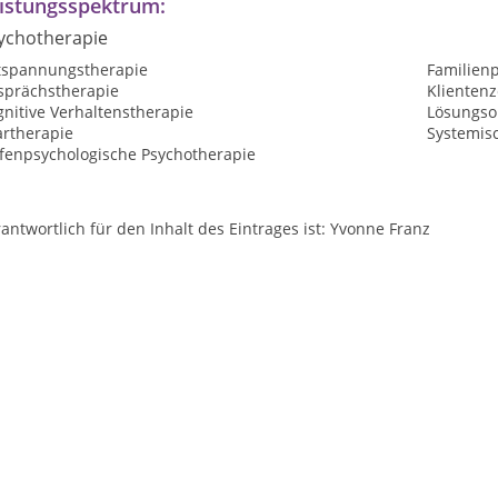
istungsspektrum:
ychotherapie
tspannungstherapie
Familien
sprächstherapie
Klientenz
nitive Verhaltenstherapie
Lösungsor
artherapie
Systemis
efenpsychologische Psychotherapie
antwortlich für den Inhalt des Eintrages ist: Yvonne Franz