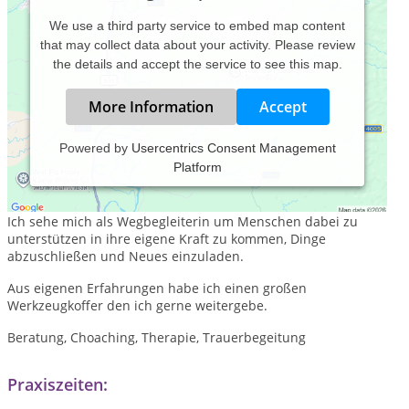
We use a third party service to embed map content
that may collect data about your activity. Please review
the details and accept the service to see this map.
More Information
Accept
Powered by
Usercentrics Consent Management
Platform
Meine Praxis beinhaltet verschiedenen Techniken aus der
klassischen Gesprächstherapie, vebunden mit Ritualarbeit.
Ich sehe mich als Wegbegleiterin um Menschen dabei zu
unterstützen in ihre eigene Kraft zu kommen, Dinge
abzuschließen und Neues einzuladen.
Aus eigenen Erfahrungen habe ich einen großen
Werkzeugkoffer den ich gerne weitergebe.
Beratung, Choaching, Therapie, Trauerbegeitung
Praxiszeiten: