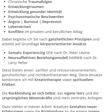
Chronische
Traumafolgen
Entwicklungtraumen
Entwicklung gesunder Identität
Psychosomatische
Beschwerden
Ängste | Burnout | Depression
Lebenskrisen
Konflikte
im privaten und beruflichen Alltag
Dabei begleite ich Sie nach
ganzheitlichen Prinzipien
und
arbeite auf Grundlage
körperorientierter Ansätze
Somatic Experiencing
SE® nach Dr. Peter Levine
Neuroaffektives Beziehungsmodell
NARM® nach Dr.
Larry Heller
Diese bieten einen sanften und ressourcenorientierten,
ganzheitlichen und nichtkonfrontativen Weg. Diese Ansätze
kombiniere ich mit
Kreativtherapie
sowie
spirituellem
Erleben
.
Die
Rückbindung an sich Selbst
, das
eigene Herz
und die
ursprünglichen Wesenskräfte
sind mein zentrales Anliegen.
Dazu stehen in meiner Arbeit kreatives
Gestalten
neuer
Erfahrungen
sowie die
Rückbindung
an die eigene
innere