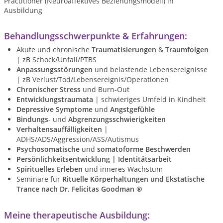
Practitioner (Neuroaffektives Beziehungsmodell) in
Ausbildung
Behandlungsschwerpunkte & Erfahrungen:
Akute und chronische
Traumatisierungen
&
Traumfolgen
| zB Schock/Unfall/PTBS
Anpassungsstörungen
und belastende Lebensereignisse
| zB Verlust/Tod/Lebensereignis/Operationen
Chronischer Stress
und Burn-Out
Entwicklungstraumata
| schwieriges Umfeld in Kindheit
Depressive Symptome
und
Angstgefühle
Bindungs
- und
Abgrenzungsschwierigkeiten
Verhaltensauffälligkeiten
|
ADHS/ADS/Aggression/ASS/Autismus
Psychosomatische
und
somatoforme Beschwerden
Persönlichkeitsentwicklung | Identitätsarbeit
Spirituelles Erleben
und inneres Wachstum
Seminare für
Rituelle Körperhaltungen und Ekstatische
Trance nach Dr. Felicitas Goodman ®
Meine therapeutische Ausbildung: