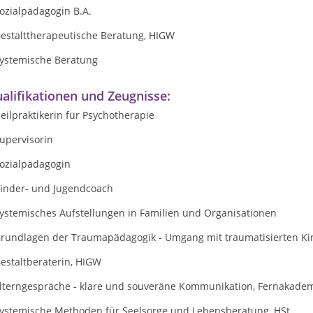
ozialpädagogin B.A.
Gestalttherapeutische Beratung, HIGW
Systemische Beratung
alifikationen und Zeugnisse:
eilpraktikerin für Psychotherapie
upervisorin
Sozialpädagogin
Kinder- und Jugendcoach
Systemisches Aufstellungen in Familien und Organisationen
Grundlagen der Traumapädagogik - Umgang mit traumatisierten Kin
estaltberaterin, HIGW
Elterngespräche - klare und souveräne Kommunikation, Fernakade
Systemische Methoden für Seelsorge und Lebensberatung, HSt