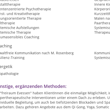
talttherapie
Innere Ki
entenzentrierte Psychotherapie
Körperori
nst- und Kreativtherapie
Kurzzeitt
sungsorientierte Therapie
Malen na
ltherapie
Paarther
stemische Aufstellungen
Systemis
stemische Therapie
Therapeu
aumasensibles Coaching
aching
waltfreie Kommunikation nach M. Rosenberg
Kommunik
ilienz-Training
Systemis
ergetik
opathologie
nstige, ergänzenden Methoden:
"freiraum Evessen" haben KlientInnen die einmalige Möglichkeit, 
pertherapeutische Interventionen unter einem Dach zu erleben. Un
dividuelle Begleitung, um auch bei tiefsitzenden Blockaden und S
 arbeiten. Dazu gehören Angebote aus dem Qi Gong, Yoga, Somatic