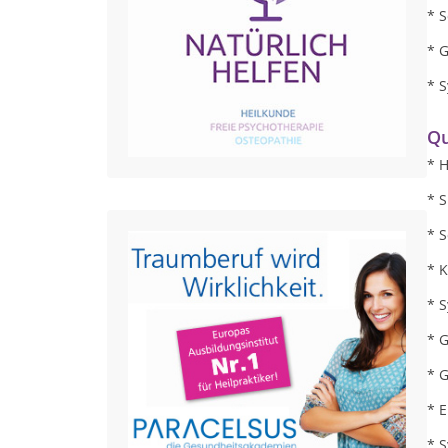
* S
* 
* 
Qu
* H
* S
* 
* 
* 
* 
* G
* 
* 