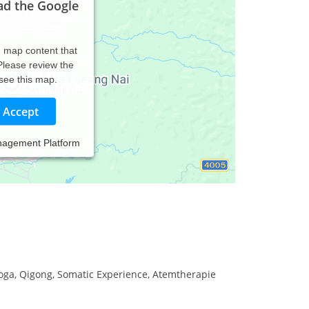
ad the Google
d map content that
 Please review the
 see this map.
Accept
nagement Platform
oga, Qigong, Somatic Experience, Atemtherapie