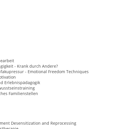
earbeit
gigkeit - Krank durch Andere?
opfakupressur - Emotional Freedom Techniques
tivation
nd Erlebnispädagogik
usstseinstraining
hes Familienstellen
ment Desensitization and Reprocessing
stherapie