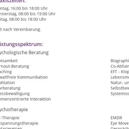
axiszeiten:
tag, 16:00 bis 18:00 Uhr
nerstag, 08:00 bis 19:00 Uhr
itag, 08:00 bis 18:00 Uhr
d nach Vereinbarung.
istungsspektrum:
ychologische Beratung
htsamkeit
Biographi
rnout-Beratung
Co-Abhän
aching
EFT - Kl
waltfreie Kommunikation
Lebensmo
ditation
Natur- u
arberatung
Selbstbew
ressbewältigung
Systemisc
emenzentrierte Interaktion
ychotherapie
T-Therapie
EMDR
tspannungstherapie
Eye Move
tasiereisen
Gespräch