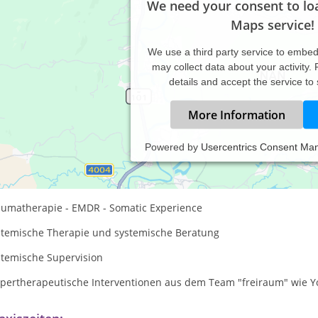
We need your consent to lo
Maps service!
We use a third party service to embe
may collect data about your activity.
details and accept the service to
More Information
Powered by
Usercentrics Consent Ma
sprächspsychotherapie
ungsfokussierte Kurzzeittherapie
aumatherapie - EMDR - Somatic Experience
stemische Therapie und systemische Beratung
stemische Supervision
rpertherapeutische Interventionen aus dem Team "freiraum" wie Y