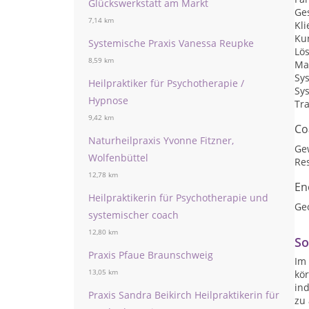
Glückswerkstatt am Markt
Ges
7,14 km
Kli
Ku
Systemische Praxis Vanessa Reupke
Lö
8,59 km
Ma
Sy
Heilpraktiker für Psychotherapie /
Sy
Hypnose
Tr
9,42 km
Co
Naturheilpraxis Yvonne Fitzner,
Ge
Wolfenbüttel
Res
12,78 km
En
Heilpraktikerin für Psychotherapie und
Ge
systemischer coach
12,80 km
So
Praxis Pfaue Braunschweig
Im 
13,05 km
kör
in
Praxis Sandra Beikirch Heilpraktikerin für
zu