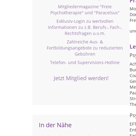
Pr
Mitgliedermagazine "Freie
Mon
Psychotherapie" und "Paracelsus"
Don
Fre
Exklusiv-Login zu wertvollen
Informationen zu z.B. Berufs-, Fach-,
un
Rechtsfragen u.v.m.
Zahlreiche Aus- &
Le
Fortbildungsangebote zu reduzierten
Gebühren
Ps
Telefon- und Supervisions-Hotline
Ac
Bu
Co
Jetzt Mitglied werden!
Ge
Me
Pa
St
Th
Ps
In der Nähe
EF
En
Fan