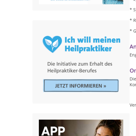
* 
* R
* 
An
Eng
On
Die
Ko
Ver