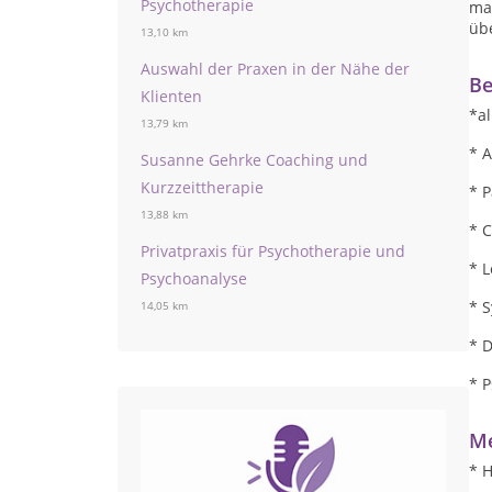
Psychotherapie
ma
üb
13,10 km
Auswahl der Praxen in der Nähe der
Be
Klienten
*a
13,79 km
* A
Susanne Gehrke Coaching und
Kurzzeittherapie
* P
13,88 km
* 
Privatpraxis für Psychotherapie und
* 
Psychoanalyse
* 
14,05 km
* 
* 
Me
* H