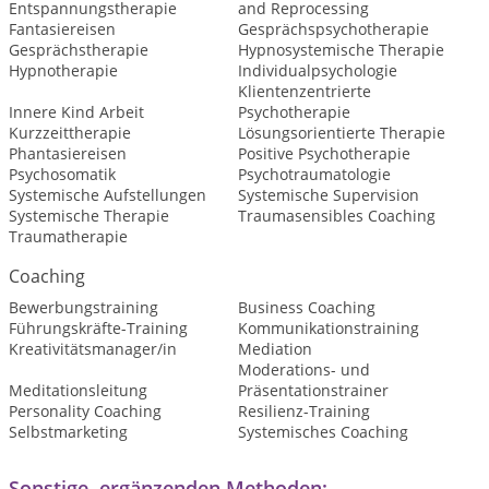
Entspannungstherapie
and Reprocessing
Fantasiereisen
Gesprächspsychotherapie
Gesprächstherapie
Hypnosystemische Therapie
Hypnotherapie
Individualpsychologie
Klientenzentrierte
Innere Kind Arbeit
Psychotherapie
Kurzzeittherapie
Lösungsorientierte Therapie
Phantasiereisen
Positive Psychotherapie
Psychosomatik
Psychotraumatologie
Systemische Aufstellungen
Systemische Supervision
Systemische Therapie
Traumasensibles Coaching
Traumatherapie
Coaching
Bewerbungstraining
Business Coaching
Führungskräfte-Training
Kommunikationstraining
Kreativitätsmanager/in
Mediation
Moderations- und
Meditationsleitung
Präsentationstrainer
Personality Coaching
Resilienz-Training
Selbstmarketing
Systemisches Coaching
Sonstige, ergänzenden Methoden: