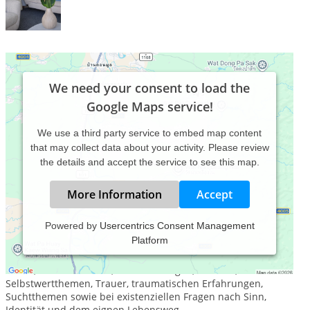
We need your consent to load the
Google Maps service!
We use a third party service to embed map content
that may collect data about your activity. Please review
the details and accept the service to see this map.
More Information
Accept
Powered by
Usercentrics Consent Management
Platform
Ich begleite Menschen in Lebens- und Beziehungskrisen, bei
Trennung, Konflikten in Familie und Beruf, Erschöpfung,
Stress, innerer Unruhe, Schlafstörungen, Burnout,
Selbstwertthemen, Trauer, traumatischen Erfahrungen,
Suchtthemen sowie bei existenziellen Fragen nach Sinn,
Identität und dem eignen Lebensweg.