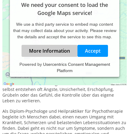
We need your consent to load the
Google Maps service!
We use a third party service to embed map content
that may collect data about your activity. Please review
the details and accept the service to see this map.
More Information
Accept
Powered by
Usercentrics Consent Management
Platform
Krankheit, Schmerzen und gesundheitliche Krisen stellen
viele Menschen nicht nur körperlich, sondern auch seelisch
vor große Herausforderungen. Neben den Beschwerden
selbst entstehen oft Ängste, Unsicherheit, Erschöpfung,
Grübeln oder das Gefühl, die Kontrolle über das eigene
Leben zu verlieren.
Als Diplom-Psychologe und Heilpraktiker für Psychotherapie
begleite ich Menschen dabei, einen neuen Umgang mit
Krankheit, Schmerzen und belastenden Lebenssituationen zu
finden. Dabei geht es nicht nur um Symptome, sondern auch
um die Frage, welche persönlichen, emotionalen und