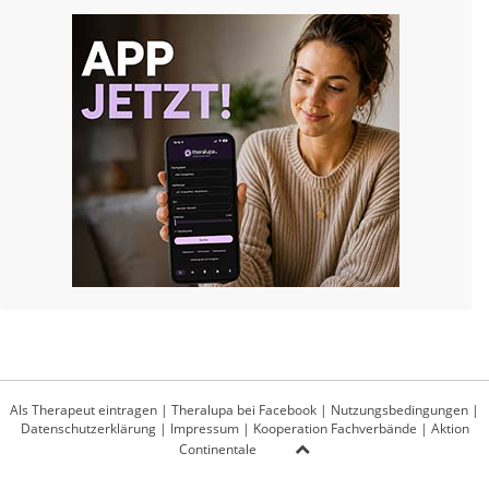
Als Therapeut eintragen
|
Theralupa bei Facebook
|
Nutzungsbedingungen
|
Datenschutzerklärung
|
Impressum
|
Kooperation Fachverbände
|
Aktion
Continentale