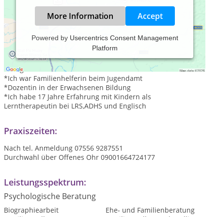
More Information
Accept
Powered by
Usercentrics Consent Management
Platform
*Ich bin Psychologische Beraterin
*Mitglied beim VfP
*Ausgebildete Erzieherin
*Ich war Familienhelferin beim Jugendamt
*Dozentin in der Erwachsenen Bildung
*Ich habe 17 Jahre Erfahrung mit Kindern als
Lerntherapeutin bei LRS,ADHS und Englisch
Praxiszeiten:
Nach tel. Anmeldung 07556 9287551
Durchwahl über Offenes Ohr 09001664724177
Leistungsspektrum:
Psychologische Beratung
Biographiearbeit
Ehe- und Familienberatung