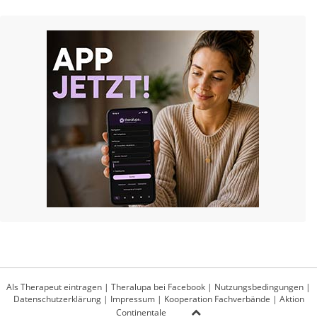
Als Therapeut eintragen
|
Theralupa bei Facebook
|
Nutzungsbedingungen
|
Datenschutzerklärung
|
Impressum
|
Kooperation Fachverbände
|
Aktion
Continentale