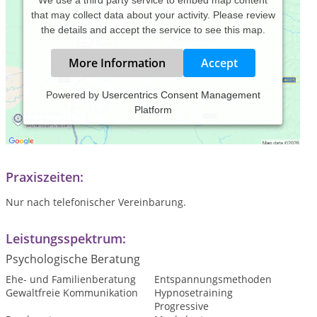
We use a third party service to embed map content
that may collect data about your activity. Please review
the details and accept the service to see this map.
More Information
Accept
Powered by
Usercentrics Consent Management
Platform
Ich lege meinen Schwerpunkt auf Paare und Familien und die
Themen Trennung, Platz und Umgang in der Familie sowie
Selbstvertrauen.
Praxiszeiten:
Nur nach telefonischer Vereinbarung.
Leistungsspektrum:
Psychologische Beratung
Ehe- und Familienberatung
Entspannungsmethoden
Gewaltfreie Kommunikation
Hypnosetraining
Progressive