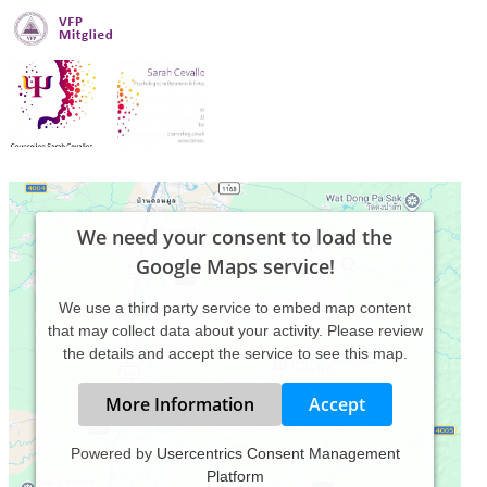
We need your consent to load the
Google Maps service!
We use a third party service to embed map content
that may collect data about your activity. Please review
the details and accept the service to see this map.
More Information
Accept
Powered by
Usercentrics Consent Management
Platform
Mein Name ist Sarah Cevallos Erazo.
Ich bin zertifizierte