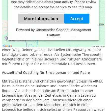
that may collect data about your activity. Please review
the details and accept the service to see this map.
More Information
Accept
Powered by
Usercentrics Consent Management
Platform
Wo es ein Problem gibt, da gibt es auch eine Lösung.
Du findest die Lösung nicht dort wo das Problem ist. Es gibt
einen Weg. Deinen ganz individuellen Lösungsweg zu mehr
Leichtigkeit und Lebensfreude. Als Systemische Therapeutin
begleite ich dich in einer sicheren und ruhigen Atmosphäre,
mit feinem Gespür für deine Potentiale und Ressourcen.
Auszeit und Coaching für Einzelpersonen und Paare
Mit etwas Distanz und ohne den gewohnten Stress im Alltag,
ist es leichter deine Balance und innere Stärke wieder zu
finden. Vielleicht schon nahe am Burnout oder in einer
Lebenskrise, ist es an der Zeit etwas in deinem Leben zu
verändern? In der Nähe vom Chiemsee biete ich einen
geschützten Ort, an dem Menschen, die sich in einer
Lebenskrise befinden, sich selbst und ihre Ressourcen wieder