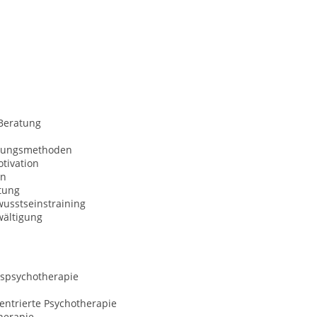
Beratung
nungsmethoden
tivation
on
tung
usstseinstraining
wältigung
spsychotherapie
entrierte Psychotherapie
herapie