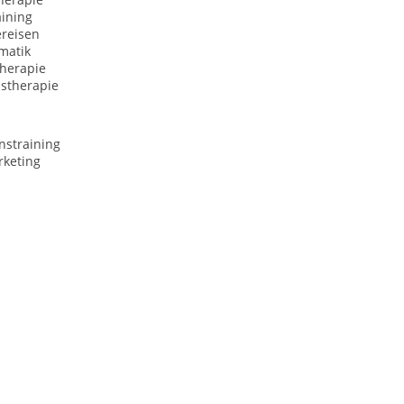
aining
ereisen
matik
herapie
nstherapie
nstraining
rketing