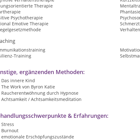
sungsorientierte Therapie
Mentaltr
artherapie
Phantasi
itive Psychotherapie
Psychoso
tional Emotive Therapie
Schmerzt
iegelgesetzmethode
Verhalte
aching
mmunikationstraining
Motivatio
ilienz-Training
Selbstma
nstige, ergänzenden Methoden:
Das innere Kind
The Work von Byron Katie
Raucherentwöhnung durch Hypnose
Achtsamkeit / Achtsamkeitsmeditation
handlungsschwerpunkte & Erfahrungen:
Stress
Burnout
emotionale Erschöpfungszustände