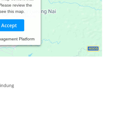
 Please review the
 see this map.
Accept
nagement Platform
findung