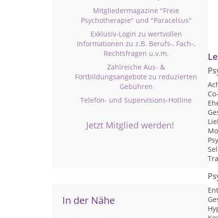
Mitgliedermagazine "Freie
Psychotherapie" und "Paracelsus"
Exklusiv-Login zu wertvollen
Informationen zu z.B. Berufs-, Fach-,
Rechtsfragen u.v.m.
Le
Zahlreiche Aus- &
Ps
Fortbildungsangebote zu reduzierten
Ac
Gebühren
Co
Telefon- und Supervisions-Hotline
Eh
Ge
Li
Jetzt Mitglied werden!
Mo
Psy
Sel
Tr
Ps
En
In der Nähe
Ge
Hy
Kog