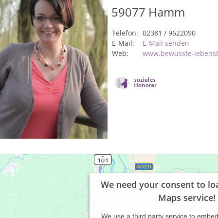
59077
Hamm
Telefon:
02381 / 9622090
E-Mail:
E-Mail senden
Web:
www.bewusste-lebens
We need your consent to lo
Maps service!
We use a third party service to embe