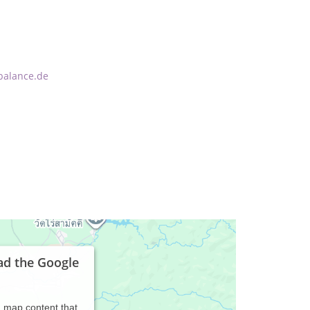
balance.de
ad the Google
d map content that