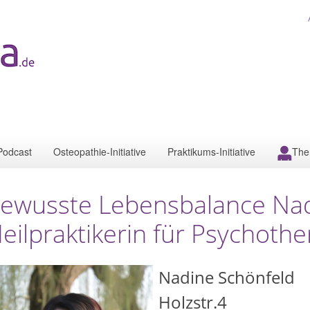
Podcast
Osteopathie-Initiative
Praktikums-Initiative
The
ewusste Lebensbalance Nad
eilpraktikerin für Psychot
Nadine Schönfeld
Holzstr.4