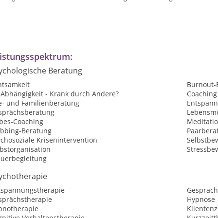
istungsspektrum:
ychologische Beratung
htsamkeit
Burnout-
-Abhängigkeit - Krank durch Andere?
Coaching
e- und Familienberatung
Entspan
sprächsberatung
Lebensmo
ebes-Coaching
Meditati
bbing-Beratung
Paarbera
chosoziale Krisenintervention
Selbstbew
bstorganisation
Stressbe
auerbegleitung
ychotherapie
tspannungstherapie
Gespräch
sprächstherapie
Hypnose
pnotherapie
Klientenz
nitive Verhaltenstherapie
Kurzzeitt