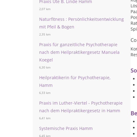
Praxis Ute B. Linde Hamm
Lö
2,07 km
Pa
Pos
Naturfitness : Persönlichkeitsentwicklung
Ra
mit Pfeil & Bogen
Sp
2,35 km
Co
Praxis für ganzeitliche Psychotherapie
Ko
nach dem Heilpraktikergesetz Manuela
Res
Koegel
6,30 km
So
Heilpraktikerin für Psychotherapie,
Hamm
6,33 km
Praxis im Luther-Viertel - Psychotherapie
nach dem Heilpraktikergesetz in Hamm
Be
6,41 km
Systemische Praxis Hamm
6,45 km