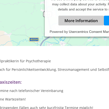
may collect data about your activity.
details and accept the service to
More Information
Powered by
Usercentrics Consent Ma
re Praxis für Achtsamkeit, Coaching und Psychotherapie in Hamm
wusst denken,fühlen, handeln und erleben...
lpraktikerin für Psychotherapie
ach für Persönlichkeitsentwicklung, Stressmanagement und Selbst
axiszeiten:
rmine nach telefonischer Vereinbarung
ine Wartezeiten!
dringenden Fällen auch sehr kurzfristig Termine möglich!