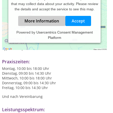
that may collect data about your activity. Please review
the details and accept the service to see this map.
More Information
Accept
Powered by
Usercentrics Consent Management
Platform
In meiner Praxis arbeite ich mit einem ganzheitlichen Ansatz.
Zu diesem Zweck benutze ich ein systemisch-
hypnotherapeutisches Verfahren.
Praxiszeiten:
Montag, 10:00 bis 18:00 Uhr
Dienstag, 09:00 bis 14:30 Uhr
Mittwoch, 10:00 bis 18:00 Uhr
Donnerstag, 09:00 bis 14:30 Uhr
Freitag, 10:00 bis 14:30 Uhr
Und nach Vereinbarung
Leistungsspektrum: