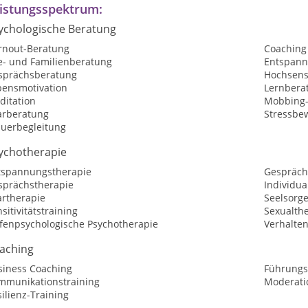
istungsspektrum:
ychologische Beratung
rnout-Beratung
Coaching
e- und Familienberatung
Entspan
sprächsberatung
Hochsensi
bensmotivation
Lernbera
ditation
Mobbing-
arberatung
Stressbe
auerbegleitung
ychotherapie
tspannungstherapie
Gespräch
sprächstherapie
Individua
artherapie
Seelsorg
sitivitätstraining
Sexualth
efenpsychologische Psychotherapie
Verhalte
aching
siness Coaching
Führungs
mmunikationstraining
Moderatio
ilienz-Training