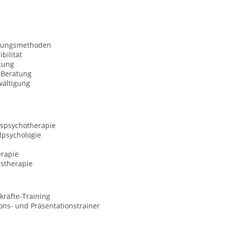
nungsmethoden
bilität
tung
Beratung
wältigung
spsychotherapie
lpsychologie
e
erapie
nstherapie
kräfte-Training
ns- und Präsentationstrainer