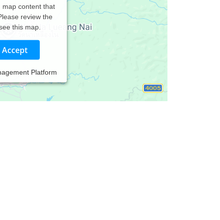
d map content that
 Please review the
 see this map.
Accept
nagement Platform
nd Paartherapie nach dem Heilpraktikergesetz. Mit
abe ich mich auf das Thema Hoschsensibilität