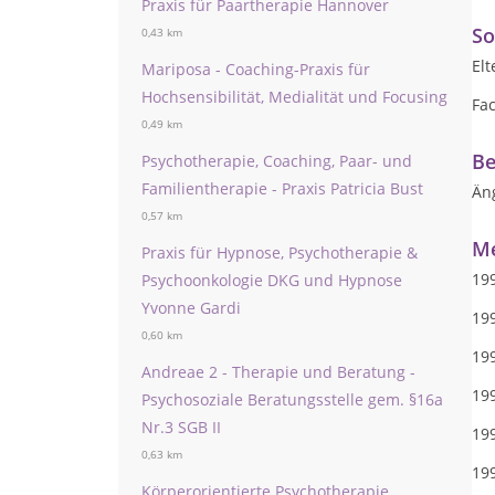
Praxis für Paartherapie Hannover
So
0,43 km
El
Mariposa - Coaching-Praxis für
Hochsensibilität, Medialität und Focusing
Fac
0,49 km
Be
Psychotherapie, Coaching, Paar- und
Familientherapie - Praxis Patricia Bust
Äng
0,57 km
Me
Praxis für Hypnose, Psychotherapie &
19
Psychoonkologie DKG und Hypnose
Yvonne Gardi
19
0,60 km
19
Andreae 2 - Therapie und Beratung -
19
Psychosoziale Beratungsstelle gem. §16a
Nr.3 SGB II
19
0,63 km
19
Körperorientierte Psychotherapie