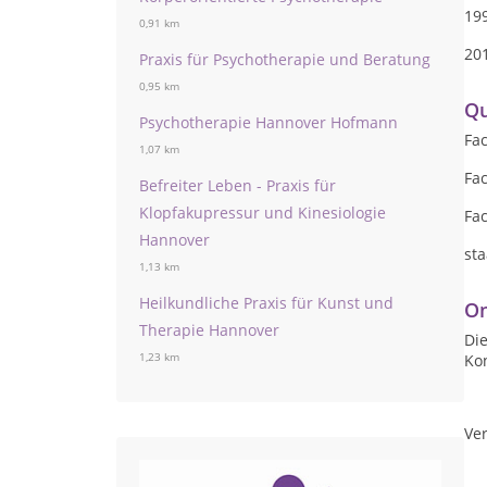
19
0,91 km
20
Praxis für Psychotherapie und Beratung
0,95 km
Qu
Psychotherapie Hannover Hofmann
Fa
1,07 km
Fa
Befreiter Leben - Praxis für
Klopfakupressur und Kinesiologie
Fa
Hannover
sta
1,13 km
Heilkundliche Praxis für Kunst und
On
Therapie Hannover
Die
Ko
1,23 km
Ver