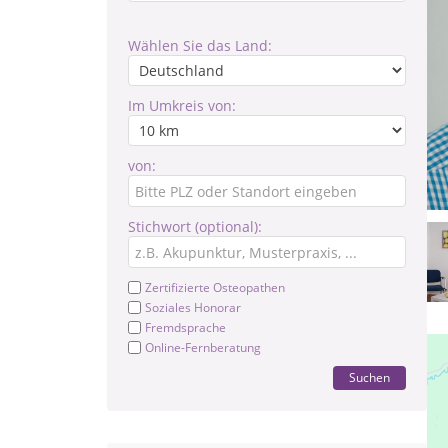
Wählen Sie das Land:
Im Umkreis von:
von:
Stichwort (optional):
Zertifizierte Osteopathen
Soziales Honorar
Fremdsprache
Online-Fernberatung
Suchen