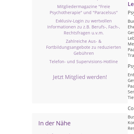
Le
Mitgliedermagazine "Freie
Ps
Psychotherapie" und "Paracelsus"
Exklusiv-Login zu wertvollen
Bu
Eh
Informationen zu z.B. Berufs-, Fach-,
Ge
Rechtsfragen u.v.m.
Le
Zahlreiche Aus- &
Me
Fortbildungsangebote zu reduzierten
Pa
Gebühren
Tr
Telefon- und Supervisions-Hotline
Ps
En
Jetzt Mitglied werden!
Ge
Pa
Sen
Ti
Co
Bu
In der Nähe
Ko
Res