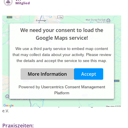
We need your consent to load the
Google Maps service!
We use a third party service to embed map content
that may collect data about your activity. Please review
the details and accept the service to see this map.
More Information
Accept
Powered by
Usercentrics Consent Management
Platform
Heilpraktikerin für Psychotherapie
Assistentin im Verband Freier Psychotherapeuten,
Heilpraktiker für Psychotherapie und Psychologischer Berater
e.V.
Praxiszeiten: