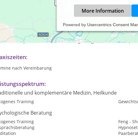
More Information
Powered by
Usercentrics Consent Ma
r Heilung ist die ganzheitliche Betrachtung des Menschen und sei
 ist nie zu spät so zu sein wie man es gerne gewesen wäre...." ( G.El
axiszeiten:
rmine nach Vereinbarung
istungsspektrum:
aditionelle und komplementäre Medizin, Heilkunde
togenes Training
Gewichtsr
ychologische Beratung
togenes Training
Feng - Sh
sprächsberatung
Hypnoset
ditation
Paarbera