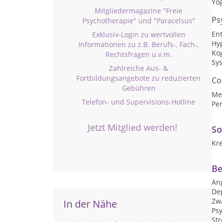
Yo
Mitgliedermagazine "Freie
Ps
Psychotherapie" und "Paracelsus"
En
Exklusiv-Login zu wertvollen
Hy
Informationen zu z.B. Berufs-, Fach-,
Kog
Rechtsfragen u.v.m.
Sy
Zahlreiche Aus- &
Fortbildungsangebote zu reduzierten
Co
Gebühren
Me
Telefon- und Supervisions-Hotline
Per
Jetzt Mitglied werden!
So
Kr
Be
Än
De
Zw
In der Nähe
Ps
St