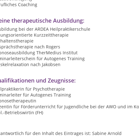
rufliches Coaching
ine therapeutische Ausbildung:
sbildung bei der ARDEA Heilpraktikerschule
ungsorientierte Kurzzeittherapie
rhaltenstherapie
sprächstherapie nach Rogers
pnoseausbildung TherMedius Institut
inarleiterschein für Autogenes Training
skelrelaxation nach Jakobsen
alifikationen und Zeugnisse:
lpraktikerin für Psychotherapie
inarleiter für Autogenes Training
pnosetherapeutin
zentin für Förderunterricht für Jugendliche bei der AWO und im K
l.-Betriebswirtin (FH)
antwortlich für den Inhalt des Eintrages ist: Sabine Arnold