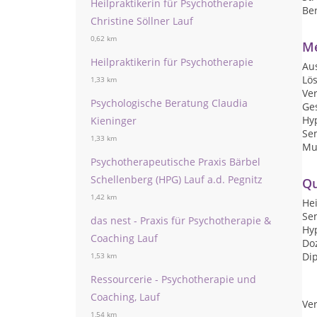
Heilpraktikerin für Psychotherapie
Be
Christine Söllner Lauf
0,62 km
Me
Heilpraktikerin für Psychotherapie
Au
Lös
1,33 km
Ve
Psychologische Beratung Claudia
Ge
Hy
Kieninger
Sem
1,33 km
Mu
Psychotherapeutische Praxis Bärbel
Schellenberg (HPG) Lauf a.d. Pegnitz
Qu
1,42 km
Hei
Sem
das nest - Praxis für Psychotherapie &
Hy
Coaching Lauf
Do
Dip
1,53 km
Ressourcerie - Psychotherapie und
Coaching, Lauf
Ver
1,54 km