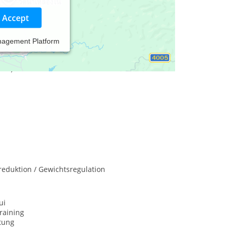
Accept
nagement Platform
ne Verbundenheit mit allem was ist notwendig.
iot)
eduktion / Gewichtsregulation
ui
raining
tung