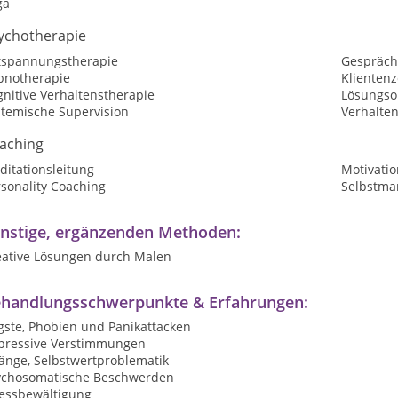
ga
ychotherapie
tspannungstherapie
Gespräch
pnotherapie
Klientenz
nitive Verhaltenstherapie
Lösungsor
stemische Supervision
Verhalte
aching
ditationsleitung
Motivatio
sonality Coaching
Selbstma
nstige, ergänzenden Methoden:
eative Lösungen durch Malen
handlungsschwerpunkte & Erfahrungen:
gste, Phobien und Panikattacken
pressive Verstimmungen
änge, Selbstwertproblematik
ychosomatische Beschwerden
ressbewältigung