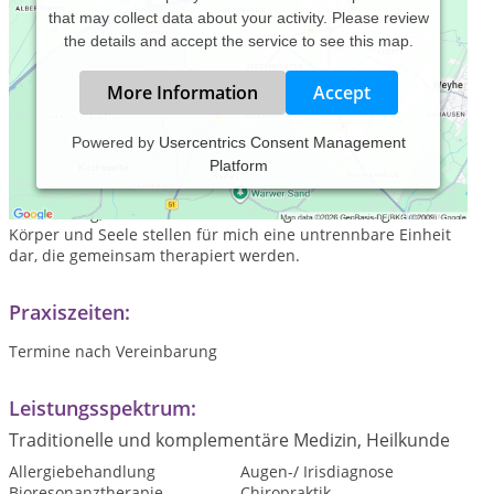
that may collect data about your activity. Please review
the details and accept the service to see this map.
More Information
Accept
Powered by
Usercentrics Consent Management
Platform
Therapien, die ich als Heilpraktiker, Taiji- & Qi Gong-Lehrer
anbiete, zielen auf eine ursächliche, ganzheitliche
Behandlung, welche die Selbstheilungskräfte anregen.
Körper und Seele stellen für mich eine untrennbare Einheit
dar, die gemeinsam therapiert werden.
Praxiszeiten:
Termine nach Vereinbarung
Leistungsspektrum:
Traditionelle und komplementäre Medizin, Heilkunde
Allergiebehandlung
Augen-/ Irisdiagnose
Bioresonanztherapie
Chiropraktik