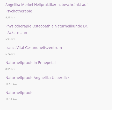
Angelika Merkel Heilpraktikerin, beschränkt auf
Psychotherapie
5,13 km
Physiotherapie Osteopathie Naturheilkunde Dr.
I.Ackermann
5,93 km
tranceVital Gesundheitszentrum
6,74 km
Naturheilpraxis in Ennepetal
8,05 km
Naturheilpraxis Anghelika Ueberdick
10,18 km
Naturheilpraxis
10,31 km