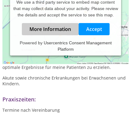
We use a third party service to embed map content
that may collect data about your activity. Please review
the details and accept the service to see this map.
More Information
Accept
Powered by
Usercentrics Consent Management
Platform
In meiner Praxis kombiniere ich Naturheilkunde und
Schulmedizin um
optimale Ergebnisse für meine Patienten zu erzielen.
Akute sowie chronische Erkrankungen bei Erwachsenen und
Kindern.
Praxiszeiten:
Termine nach Vereinbarung