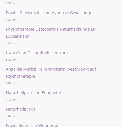
2,39 km
Praxis für Medizinische Hypnose, Gevelsberg
4,37 km
Physiotherapie Osteopathie Naturheilkunde Dr.
I.Ackermann
4,44 km
tranceVital Gesundheitszentrum
5,82 km
Angelika Merkel Heilpraktikerin, beschränkt auf
Psychotherapie
6,02 km
Naturheilpraxis in Ennepetal
7,73 km
Naturheilpraxis
9,02 km
Praxis Benner in Wuppertal