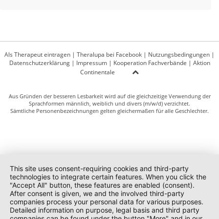
Als Therapeut eintragen
|
Theralupa bei Facebook
|
Nutzungsbedingungen
|
Datenschutzerklärung
|
Impressum
|
Kooperation Fachverbände
|
Aktion
Continentale
Aus Gründen der besseren Lesbarkeit wird auf die gleichzeitige Verwendung der
Sprachformen männlich, weiblich und divers (m/w/d) verzichtet.
Sämtliche Personenbezeichnungen gelten gleichermaßen für alle Geschlechter.
This site uses consent-requiring cookies and third-party
technologies to integrate certain features. When you click the
"Accept All" button, these features are enabled (consent).
After consent is given, we and the involved third-party
companies process your personal data for various purposes.
Detailed information on purpose, legal basis and third party
companies can be found under the button "More" and in our