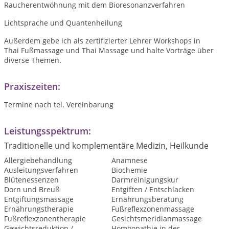
Raucherentwöhnung mit dem Bioresonanzverfahren
Lichtsprache und Quantenheilung
Außerdem gebe ich als zertifizierter Lehrer Workshops in
Thai Fußmassage und Thai Massage und halte Vorträge über
diverse Themen.
Praxiszeiten:
Termine nach tel. Vereinbarung
Leistungsspektrum:
Traditionelle und komplementäre Medizin, Heilkunde
Allergiebehandlung
Anamnese
Ausleitungsverfahren
Biochemie
Blütenessenzen
Darmreinigungskur
Dorn und Breuß
Entgiften / Entschlacken
Entgiftungsmassage
Ernährungsberatung
Ernährungstherapie
Fußreflexzonenmassage
Fußreflexzonentherapie
Gesichtsmeridianmassage
Gewichtsreduktion /
Homöopathie in der