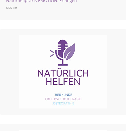
Naturheilpraxis EMOTION, Erlangen
6,06 km