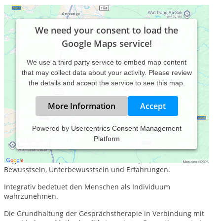
We need your consent to load the
Google Maps service!
We use a third party service to embed map content
that may collect data about your activity. Please review
the details and accept the service to see this map.
More Information
Accept
Powered by
Usercentrics Consent Management
Platform
Ganzheitlich bedeutet den Menschen als Ganzes zu
betrachten. Dieser setzt sich unter anderem aus den
folgenden Teilasprekten zusammen: Körper, Emotionen,
Bewusstsein, Unterbewusstsein und Erfahrungen.
Integrativ bedetuet den Menschen als Individuum
wahrzunehmen.
Die Grundhaltung der Gesprächstherapie in Verbindung mit