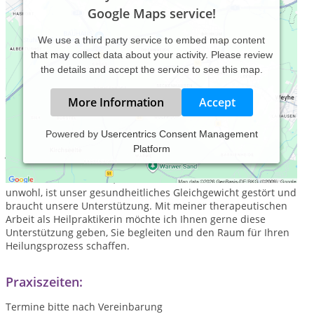
Google Maps service!
We use a third party service to embed map content
that may collect data about your activity. Please review
the details and accept the service to see this map.
More Information
Accept
Powered by
Usercentrics Consent Management
Platform
Jeder von uns verfügt über ganz besondere individuelle
Kräfte und Ressourcen, die uns vital und gesund erhalten.
Werden wir aber krank, haben Schmerzen oder fühlen uns
unwohl, ist unser gesundheitliches Gleichgewicht gestört und
braucht unsere Unterstützung.
Mit meiner therapeutischen
Arbeit als Heilpraktikerin möchte ich Ihnen gerne diese
Unterstützung geben, Sie begleiten und den Raum für Ihren
Heilungsprozess schaffen.
Praxiszeiten:
Termine bitte nach Vereinbarung