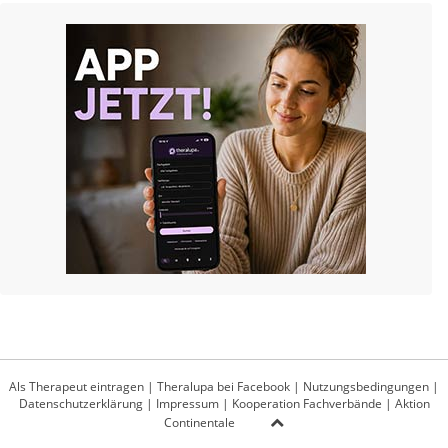
Als Therapeut eintragen
|
Theralupa bei Facebook
|
Nutzungsbedingungen
|
Datenschutzerklärung
|
Impressum
|
Kooperation Fachverbände
|
Aktion
Continentale