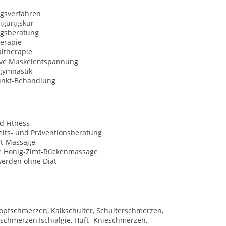
ngsverfahren
igungskur
gsberatung
herapie
ltherapie
ive Muskelentspannung
gymnastik
unkt-Behandlung
d Fitness
its- und Präventionsberatung
it-Massage
e Honig-Zimt-Rückenmassage
werden ohne Diät
pfschmerzen, Kalkschulter, Schulterschmerzen,
chmerzen,Ischialgie, Hüft- Knieschmerzen,