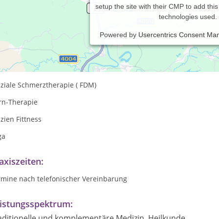
setup the site with their CMP to add this 
technologies used.
Powered by
Usercentrics Consent Ma
hmerztherapie nach Liebscher und Bracht,
wegungstherapie nach Liebscher und Bracht
sziale Schmerztherapie ( FDM)
rn-Therapie
zien Fittness
ga
axiszeiten:
rmine nach telefonischer Vereinbarung
istungsspektrum:
aditionelle und komplementäre Medizin, Heilkunde