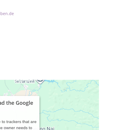
eben.de
ad the Google
 to trackers that are
ite owner needs to