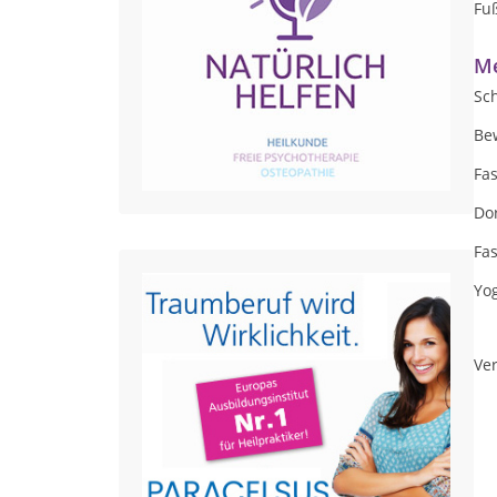
Fu
Me
Sc
Be
Fa
Do
Fas
Yo
Ver