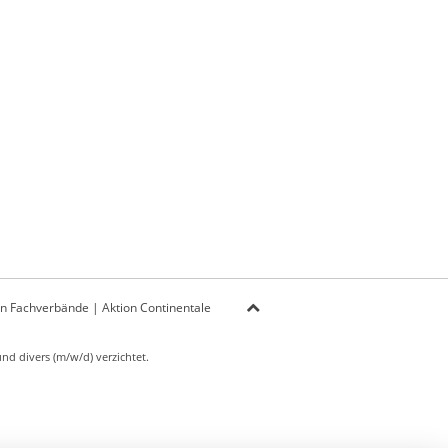
on Fachverbände
|
Aktion Continentale
d divers (m/w/d) verzichtet.