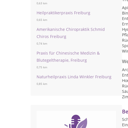
0,63 km
Ap
Heilpraktikerpraxis Freiburg
Bi
En
0,65 km
Er
Amerikanische Chiropraktik Schmid
Hy
Pf
Chiros Freiburg
Rü
0,74 km
Spo
Wi
Praxis für Chinesische Medizin &
Blutegeltherapie, Freiburg
We
0,75 km
Ar
En
Naturheilpraxis Linda Winkler Freiburg
Ho
0,85 km
Rü
Sä
Zi
Be
Sc
Ei