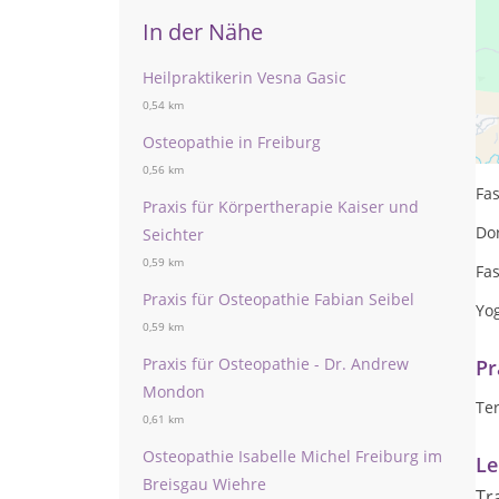
In der Nähe
Heilpraktikerin Vesna Gasic
0,54 km
Sc
Osteopathie in Freiburg
Be
0,56 km
Fa
Praxis für Körpertherapie Kaiser und
Do
Seichter
0,59 km
Fas
Praxis für Osteopathie Fabian Seibel
Yo
0,59 km
Praxis für Osteopathie - Dr. Andrew
Pr
Mondon
Te
0,61 km
Osteopathie Isabelle Michel Freiburg im
Le
Breisgau Wiehre
Tr