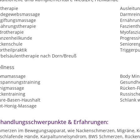
itherapie
Ausleitu
ndegewebsmassage
Darmrein
tgiftungsmassage
Ernährun
nährungstherapie
Faszient
drotherapie
Myofaszia
lanzenheilkunde
Progress
ckenschule
Senioren
rtheilpraktik
Triggerp
rbelsäulentherapie nach Dorn/Breuß
llness
omamassage
Body Min
tspannungstraining
Gesundhe
nigmassage
Rücken-F
ckentraining
Russisch
ure-Basen-Haushalt
Schlank 
mt-Honig-Massage
handlungsschwerpunkte & Erfahrungen:
hmerzen im Bewegungsapparat, wie Nackenschmerzen, Migräne, Ko
nschlafende Hände, Karpaltunnelsyndrom, BWS Schmerzen, Rückens