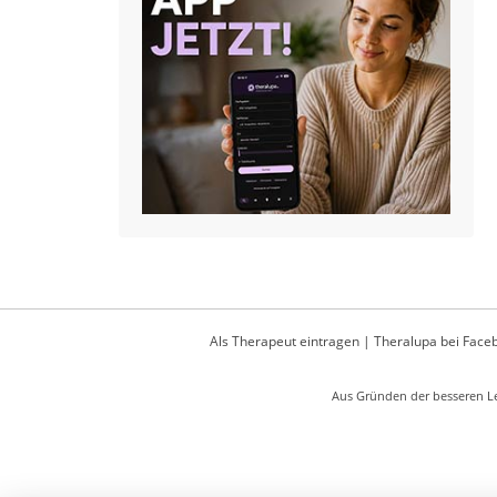
Als Therapeut eintragen
|
Theralupa bei Face
Aus Gründen der besseren Le