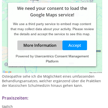
We need your consent to load the
Google Maps service!
We use a third party service to embed map content
that may collect data about your activity. Please review
the details and accept the service to see this map.
More Information
Accept
Powered by
Usercentrics Consent Management
Platform
Mit großem Interesse und Anspruch an mich und meine
Behandlung freue ich mich, Sie dabei zu unterstützen, Ihre
Beschwerden zu lindern und Gesundheit zu fördern. Mit der
Osteopathie sehe ich die Möglichkeit eines umfassenden
Behandlungsansatzes, welcher ergänzend über die Praktiken
der klassischen Schulmedizin hinaus gehen kann.
Praxiszeiten:
täglich