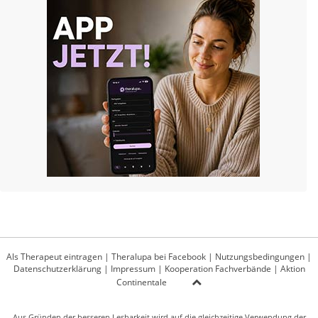
Als Therapeut eintragen
|
Theralupa bei Facebook
|
Nutzungsbedingungen
|
Datenschutzerklärung
|
Impressum
|
Kooperation Fachverbände
|
Aktion
Continentale
Aus Gründen der besseren Lesbarkeit wird auf die gleichzeitige Verwendung der