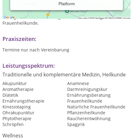
Platform
Die Naturheilpraxis befindet sich in Gochsheim bei
Schweinfurt. Meine Hauptschwerpunkte sind die
Darmgesunheit, die Blasengesundheit und die ganzheitliche
Frauenheilkunde.
Praxiszeiten:
Termine nur nach Vereinbarung
Leistungsspektrum:
Traditionelle und komplementäre Medizin, Heilkunde
Akupunktur
Anamnese
Aromatherapie
Darmreinigungskur
Diätetik
Ernährungsberatung
Ernährungstherapie
Frauenheilkunde
Kinesiotaping
Natürliche Frauenheilkunde
Ohrakupunktur
Pflanzenheilkunde
Phytotherapie
Raucherentwöhnung
Schröpfen
Spagyrik
Wellness