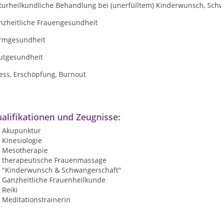
urheilkundliche Behandlung bei (unerfülltem) Kinderwunsch, Schwa
nzheitliche Frauengesundheit
rmgesundheit
utgesundheit
ess, Erschöpfung, Burnout
alifikationen und Zeugnisse:
Akupunktur
Kinesiologie
Mesotherapie
therapeutische Frauenmassage
"Kinderwunsch & Schwangerschaft"
Ganzheitliche Frauenheilkunde
Reiki
Meditationstrainerin