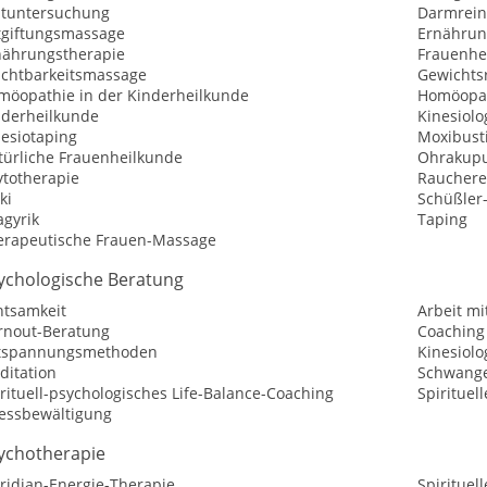
utuntersuchung
Darmrein
tgiftungsmassage
Ernährun
nährungstherapie
Frauenhe
uchtbarkeitsmassage
Gewichtsr
möopathie in der Kinderheilkunde
Homöopat
nderheilkunde
Kinesiolo
nesiotaping
Moxibust
türliche Frauenheilkunde
Ohrakupu
ytotherapie
Raucher
ki
Schüßler
agyrik
Taping
erapeutische Frauen-Massage
ychologische Beratung
htsamkeit
Arbeit mi
rnout-Beratung
Coaching
tspannungsmethoden
Kinesiolo
ditation
Schwange
rituell-psychologisches Life-Balance-Coaching
Spirituel
ressbewältigung
ychotherapie
ridian-Energie-Therapie
Spirituel