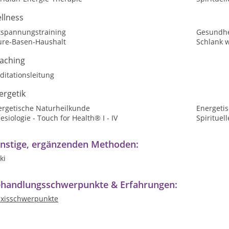
llness
tspannungstraining
Gesundhe
ure-Basen-Haushalt
Schlank 
aching
ditationsleitung
ergetik
ergetische Naturheilkunde
Energetis
esiologie - Touch for Health® I - IV
Spirituel
nstige, ergänzenden Methoden:
ki
handlungsschwerpunkte & Erfahrungen:
axisschwerpunkte