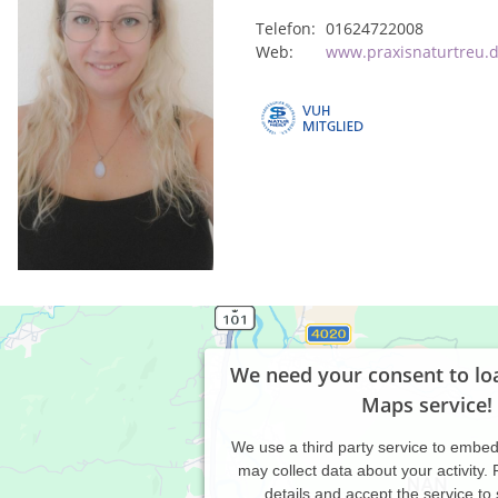
Telefon:
01624722008
Web:
www.praxisnaturtreu.
We need your consent to lo
Maps service!
We use a third party service to embe
may collect data about your activity.
details and accept the service to