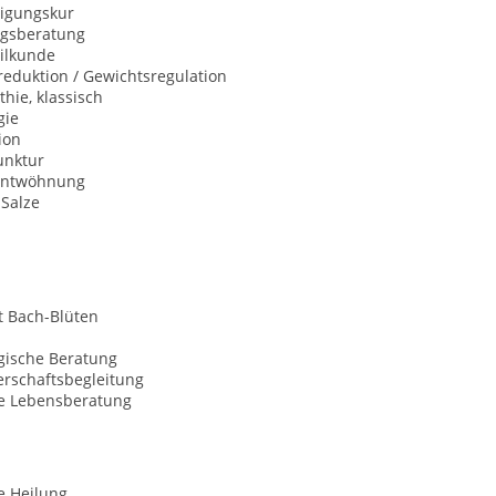
igungskur
gsberatung
ilkunde
eduktion / Gewichtsregulation
hie, klassisch
gie
ion
nktur
entwöhnung
-Salze
t Bach-Blüten
gische Beratung
rschaftsbegleitung
le Lebensberatung
le Heilung