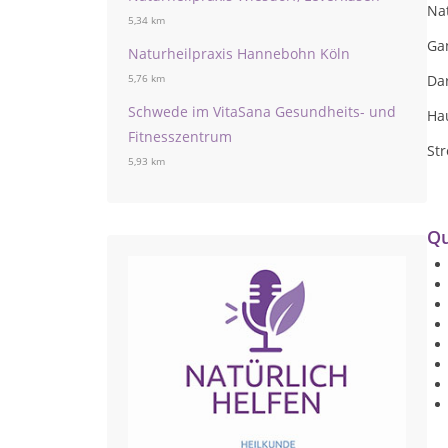
Nat
5,34 km
Ga
Naturheilpraxis Hannebohn Köln
Da
5,76 km
Schwede im VitaSana Gesundheits- und
Ha
Fitnesszentrum
Str
5,93 km
Qu