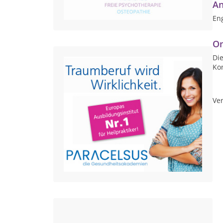
An
Eng
On
Die
Ko
Ver