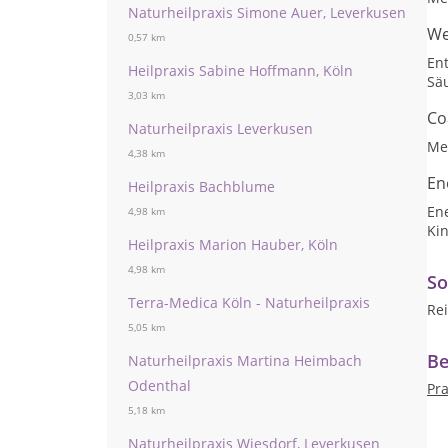
Naturheilpraxis Simone Auer, Leverkusen
We
0,57 km
En
Heilpraxis Sabine Hoffmann, Köln
Sä
3,03 km
Co
Naturheilpraxis Leverkusen
Me
4,38 km
En
Heilpraxis Bachblume
En
4,98 km
Kin
Heilpraxis Marion Hauber, Köln
4,98 km
So
Terra-Medica Köln - Naturheilpraxis
Rei
5,05 km
Be
Naturheilpraxis Martina Heimbach
Odenthal
Pr
5,18 km
Naturheilpraxis Wiesdorf, Leverkusen