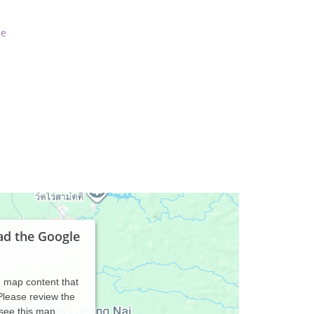
de
ad the Google
d map content that
 Please review the
 see this map.