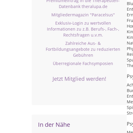
Premiumeintrag in die Therapeuten-
Bl
Datenbank theralupa.de
En
Mitgliedermagazin "Paracelsus"
Er
Fr
Exklusiv-Login zu wertvollen
Ho
Informationen zu z.B. Berufs-, Fach-,
Ki
Rechtsfragen u.v.m.
Ki
Na
Zahlreiche Aus- &
Ph
Fortbildungsangebote zu reduzierten
Rei
Gebühren
Sp
Überregionale Fachsymposien
Th
Ps
Jetzt Mitglied werden!
Ac
Bu
En
Me
Spi
St
In der Nähe
Ps
Me