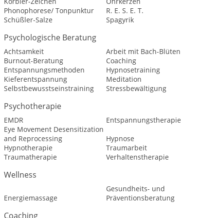
Körbler-Zeichen
Ohrkerzen
Phonophorese/ Tonpunktur
R. E. S. E. T.
Schüßler-Salze
Spagyrik
Psychologische Beratung
Achtsamkeit
Arbeit mit Bach-Blüten
Burnout-Beratung
Coaching
Entspannungsmethoden
Hypnosetraining
Kieferentspannung
Meditation
Selbstbewusstseinstraining
Stressbewältigung
Psychotherapie
EMDR
Entspannungstherapie
Eye Movement Desensitization
and Reprocessing
Hypnose
Hypnotherapie
Traumarbeit
Traumatherapie
Verhaltenstherapie
Wellness
Gesundheits- und
Energiemassage
Präventionsberatung
Coaching