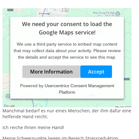
We need your consent to load the
Google Maps service!
We use a third party service to embed map content
that may collect data about your activity. Please review
the details and accept the service to see this map.
More Information
Accept
Powered by
Usercentrics Consent Management
Platform
Jeder Einzelne hat die Fähigkeit zur Problemlösung und die
Kraft zur Selbstheilung.
Manchmal bedarf es nur eines Menschen, der ihm dafür eine
helfende Hand reicht.
Ich reiche Ihnen meine Hand!
Meine Schwerpunkte liegen im Bereich Stressreduktion,