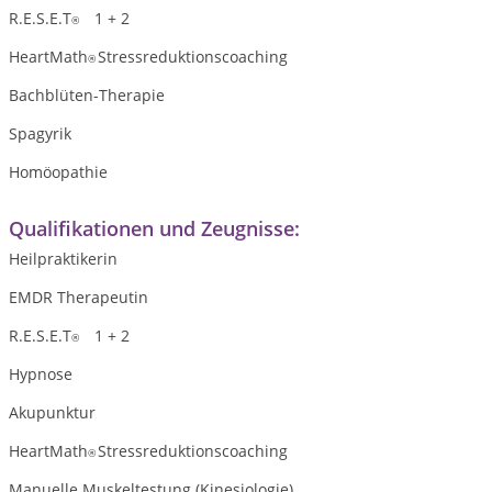
R.E.S.E.T
1 + 2
®
HeartMath
Stressreduktionscoaching
®
Bachblüten-Therapie
Spagyrik
Homöopathie
Qualifikationen und Zeugnisse:
Heilpraktikerin
EMDR Therapeutin
R.E.S.E.T
1 + 2
®
Hypnose
Akupunktur
HeartMath
Stressreduktionscoaching
®
Manuelle Muskeltestung (Kinesiologie)