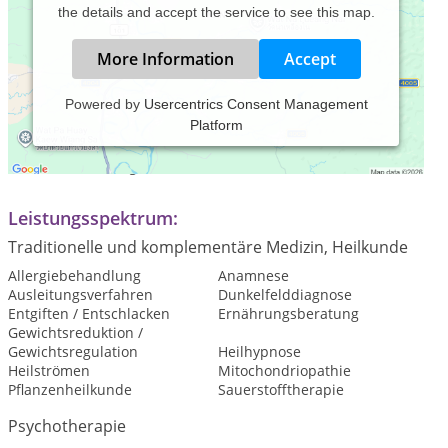
the details and accept the service to see this map.
More Information
Accept
Powered by
Usercentrics Consent Management
Platform
Praxiszeiten:
nach Vereinbarung
Leistungsspektrum:
Traditionelle und komplementäre Medizin, Heilkunde
Allergiebehandlung
Anamnese
Ausleitungsverfahren
Dunkelfelddiagnose
Entgiften / Entschlacken
Ernährungsberatung
Gewichtsreduktion /
Gewichtsregulation
Heilhypnose
Heilströmen
Mitochondriopathie
Pflanzenheilkunde
Sauerstofftherapie
Psychotherapie