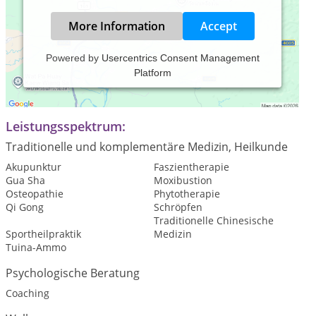
More Information
Accept
Powered by
Usercentrics Consent Management
Platform
Praxis für Schmerztherapie in Fulda mit den Schwerpunkten
Akupunktur und 3D-Skelettkorrektur
Leistungsspektrum:
Traditionelle und komplementäre Medizin, Heilkunde
Akupunktur
Faszientherapie
Gua Sha
Moxibustion
Osteopathie
Phytotherapie
Qi Gong
Schröpfen
Traditionelle Chinesische
Sportheilpraktik
Medizin
Tuina-Ammo
Psychologische Beratung
Coaching