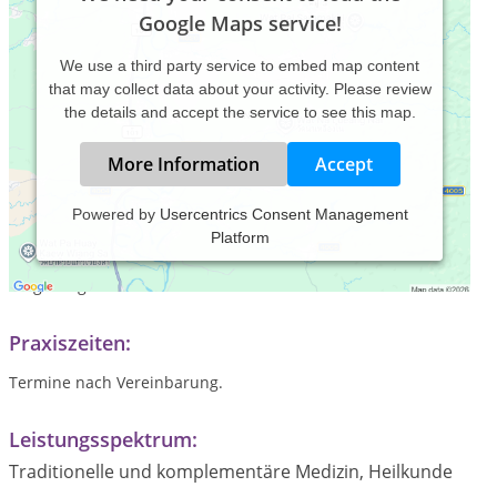
Google Maps service!
We use a third party service to embed map content
that may collect data about your activity. Please review
the details and accept the service to see this map.
More Information
Accept
Powered by
Usercentrics Consent Management
Platform
Osteopathie, Naturheilkunde,Sportheilkunde,
Mikronährstoffanalyse und-beratung,Darmsanierung,
Entgiftung
Praxiszeiten:
Termine nach Vereinbarung.
Leistungsspektrum:
Traditionelle und komplementäre Medizin, Heilkunde