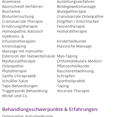
Anamnese
Ausleitungsverfahren
Baunscheidt-Verfahren
Bindegewebsmassage
Biochemie
Blutegeltherapie
Blutuntersuchung
Craniosacrale Osteopathie
Craniosacrale Therapie
Entgiften / Entschlacken
Ernährungstherapie
Faszientherapie
Homöopathie, klassisch
Humoraltherapie
Injektions- &
Infusionstherapien
Kinderheilkunde
Kinesiotaping
Klassische Massage
Massage mit manueller
Extension der Halswirbelsäule
Myo-Taping
Myofaszialtherapie
Orthomolekulare Medizin
Osteopathie
Pflanzenheilkunde
Phytotherapie
Raucherentwöhnung
Sanfte Chiropraktik
Schröpfen
Schüßler-Salze
Sportheilpraktik
Tape-Behandlungen
Taping
Triggerpunkt-Behandlung
Viscerale Therapie
Wickel und Co.
Behandlungsschwerpunkte & Erfahrungen:
Osteopathie, Naturheilkunde,