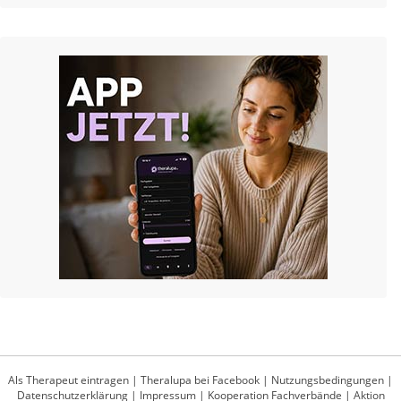
Als Therapeut eintragen
|
Theralupa bei Facebook
|
Nutzungsbedingungen
|
Datenschutzerklärung
|
Impressum
|
Kooperation Fachverbände
|
Aktion