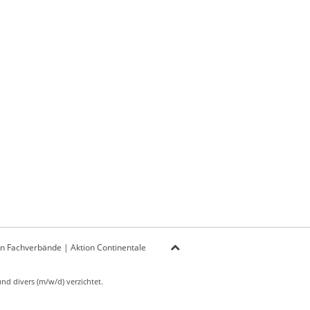
on Fachverbände
|
Aktion Continentale
d divers (m/w/d) verzichtet.