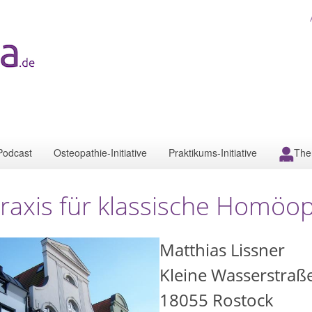
Podcast
Osteopathie-Initiative
Praktikums-Initiative
The
raxis für klassische Homöo
Matthias Lissner
Kleine Wasserstraß
18055
Rostock