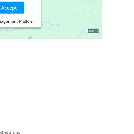
Accept
nagement Platform
sberatung