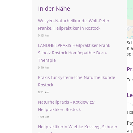
In der Nähe
Wusyén-Naturheilkunde, Wolf-Peter
Ja
Franke, Heilpraktiker in Rostock
Hei
0,13 km
Sc
LANDHEILPRAXIS Heilpraktiker Frank
Kl
Scholz Rostock Homöopathie Dorn-
spi
Therapie
0,40 km
Pr
Praxis für systemische Naturheilkunde
Te
Rostock
0,71 km
Le
Naturheilpraxis - Kotkiewitz/
Tr
Heilpraktiker, Rostock
Ho
1,09 km
Ps
Heilpraktikerin Wiebke Kossegg-Schorer
Arb