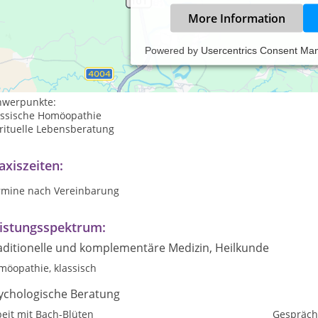
More Information
Powered by
Usercentrics Consent Ma
hrgang 1970
lpraktiker seit 2004
hwerpunkte:
assische Homöopathie
rituelle Lebensberatung
axiszeiten:
rmine nach Vereinbarung
istungsspektrum:
aditionelle und komplementäre Medizin, Heilkunde
möopathie, klassisch
ychologische Beratung
eit mit Bach-Blüten
Gespräch