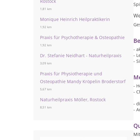
Rostock
Sp
1,81 km
We
Monique Heinrich Heilpraktikerin
Ge
1,92 km
Praxis für Psychotherapie & Osteopathie
Be
1,92 km
- 
- L
Dr. Stefanie Neidhart - Naturheilpraxis
- S
3,09 km
Praxis für Physiotherapie und
Me
Osteopathie Mandy Kröpelin Broderstorf
- H
5,67 km
- C
Naturheilpraxis Möller, Rostock
- d
8,51 km
- A
Qu
Mi