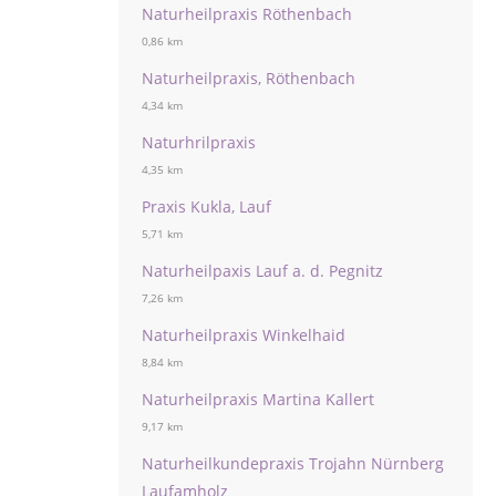
Naturheilpraxis Röthenbach
0,86 km
Naturheilpraxis, Röthenbach
4,34 km
Naturhrilpraxis
4,35 km
Praxis Kukla, Lauf
5,71 km
Naturheilpaxis Lauf a. d. Pegnitz
7,26 km
Naturheilpraxis Winkelhaid
8,84 km
Naturheilpraxis Martina Kallert
9,17 km
Naturheilkundepraxis Trojahn Nürnberg
Laufamholz