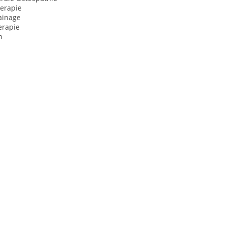
herapie
ainage
erapie
n