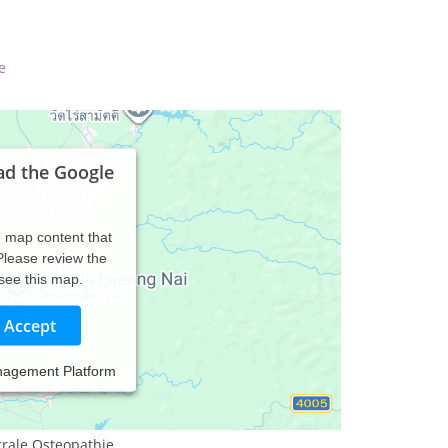
e
ad the Google
d map content that
 Please review the
 see this map.
Accept
nagement Platform
crale Osteopathie