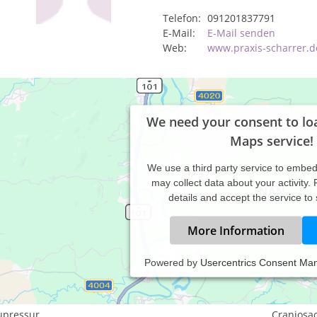
Telefon:
091201837791
E-Mail:
E-Mail senden
Web:
www.praxis-scharrer.d
We need your consent to lo
Maps service!
We use a third party service to embe
may collect data about your activity.
details and accept the service to
More Information
Powered by
Usercentrics Consent Ma
istungsspektrum:
aditionelle und komplementäre Medizin, Heilkunde
upressur
Craniosa