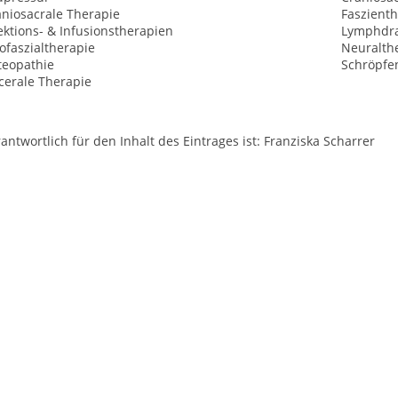
aniosacrale Therapie
Faszient
ektions- & Infusionstherapien
Lymphdr
ofaszialtherapie
Neuralth
teopathie
Schröpfe
cerale Therapie
antwortlich für den Inhalt des Eintrages ist: Franziska Scharrer