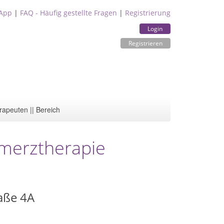
App
|
FAQ - Häufig gestellte Fragen
|
Registrierung
Login
Registrieren
rapeuten || Bereich
hmerztherapie
aße 4A