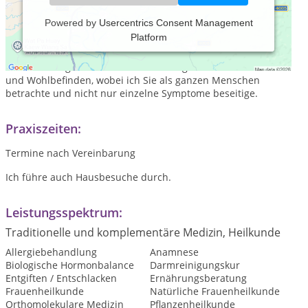
Powered by
Usercentrics Consent Management
Platform
Meine Naturheilpraxis bietet schwerpunktmäßig natürliche
Frauenheilkunde und Hormonberatung sowie Darmtherapie
an. Gerne begleite ich Sie auf dem Weg zu mehr Gesundheit
und Wohlbefinden, wobei ich Sie als ganzen Menschen
betrachte und nicht nur einzelne Symptome beseitige.
Praxiszeiten:
Termine nach Vereinbarung
Ich führe auch Hausbesuche durch.
Leistungsspektrum:
Traditionelle und komplementäre Medizin, Heilkunde
Allergiebehandlung
Anamnese
Biologische Hormonbalance
Darmreinigungskur
Entgiften / Entschlacken
Ernährungsberatung
Frauenheilkunde
Natürliche Frauenheilkunde
Orthomolekulare Medizin
Pflanzenheilkunde