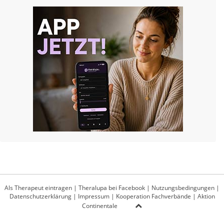
Als Therapeut eintragen
|
Theralupa bei Facebook
|
Nutzungsbedingungen
|
Datenschutzerklärung
|
Impressum
|
Kooperation Fachverbände
|
Aktion
Continentale