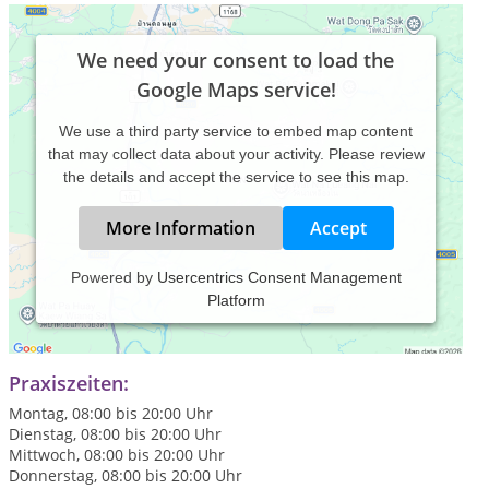
We need your consent to load the
Google Maps service!
We use a third party service to embed map content
that may collect data about your activity. Please review
the details and accept the service to see this map.
More Information
Accept
Powered by
Usercentrics Consent Management
Platform
Osteopathie, Chiropraktik, Akupunktur, Neuraltherapie,
Hypnose, Ernährung, Leben, Bewegung
Praxiszeiten:
Montag, 08:00 bis 20:00 Uhr
Dienstag, 08:00 bis 20:00 Uhr
Mittwoch, 08:00 bis 20:00 Uhr
Donnerstag, 08:00 bis 20:00 Uhr