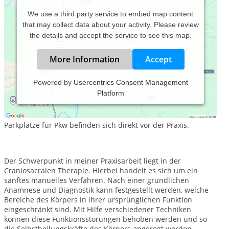
We use a third party service to embed map content
that may collect data about your activity. Please review
the details and accept the service to see this map.
More Information
Accept
Powered by
Usercentrics Consent Management
Platform
Meine Heilpraxis befindet sich in Schöneiche b. Berlin. Sie
erreichen mich mit den öffentlichen Verkehrsmitteln über die
Buslinien 161 und 420 sowie mit der Straßenbahn 88.
Parkplätze für Pkw befinden sich direkt vor der Praxis.
Der Schwerpunkt in meiner Praxisarbeit liegt in der
Craniosacralen Therapie. Hierbei handelt es sich um ein
sanftes manuelles Verfahren. Nach einer gründlichen
Anamnese und Diagnostik kann festgestellt werden, welche
Bereiche des Körpers in ihrer ursprünglichen Funktion
eingeschränkt sind. Mit Hilfe verschiedener Techniken
können diese Funktionsstörungen behoben werden und so
die Selbstheilungskräfte des Körpers angeregt werden.