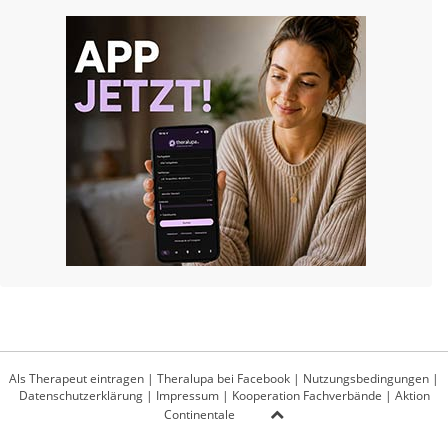
Als Therapeut eintragen
|
Theralupa bei Facebook
|
Nutzungsbedingungen
|
Datenschutzerklärung
|
Impressum
|
Kooperation Fachverbände
|
Aktion
Continentale