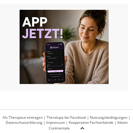
Als Therapeut eintragen
|
Theralupa bei Facebook
|
Nutzungsbedingungen
|
Datenschutzerklärung
|
Impressum
|
Kooperation Fachverbände
|
Aktion
Continentale