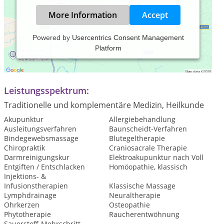
More Information
Accept
Powered by
Usercentrics Consent Management
Platform
Praxiszeiten:
Montag bis Freitag 8.30 - 12.30 Uhr u. 14.30 - 18.30 Uhr
Leistungsspektrum:
Traditionelle und komplementäre Medizin, Heilkunde
Akupunktur
Allergiebehandlung
Ausleitungsverfahren
Baunscheidt-Verfahren
Bindegewebsmassage
Blutegeltherapie
Chiropraktik
Craniosacrale Therapie
Darmreinigungskur
Elektroakupunktur nach Voll
Entgiften / Entschlacken
Homöopathie, klassisch
Injektions- &
Infusionstherapien
Klassische Massage
Lymphdrainage
Neuraltherapie
Ohrkerzen
Osteopathie
Phytotherapie
Raucherentwöhnung
Sauerstoff-Mehrschritt-