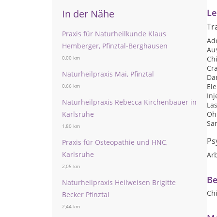
Le
In der Nähe
Tr
Praxis für Naturheilkunde Klaus
Ad
Hemberger, Pfinztal-Berghausen
Au
Chi
0,00 km
Cr
Naturheilpraxis Mai, Pfinztal
Da
Ele
0,66 km
Inj
Naturheilpraxis Rebecca Kirchenbauer in
La
Karlsruhe
Oh
San
1,80 km
Ps
Praxis für Osteopathie und HNC,
Karlsruhe
Arb
2,05 km
Be
Naturheilpraxis Heilweisen Brigitte
Ch
Becker Pfinztal
2,44 km