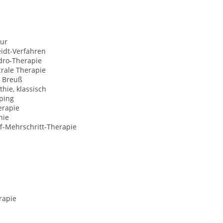
ur
idt-Verfahren
dro-Therapie
rale Therapie
 Breuß
hie, klassisch
ping
erapie
hie
f-Mehrschritt-Therapie
rapie