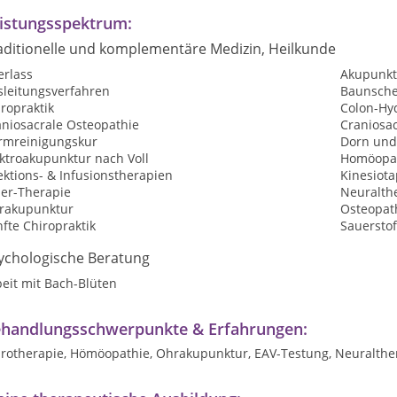
istungsspektrum:
aditionelle und komplementäre Medizin, Heilkunde
erlass
Akupunkt
sleitungsverfahren
Baunsche
ropraktik
Colon-Hy
aniosacrale Osteopathie
Craniosac
rmreinigungskur
Dorn und
ktroakupunktur nach Voll
Homöopat
ektions- & Infusionstherapien
Kinesiota
ser-Therapie
Neuralth
rakupunktur
Osteopat
fte Chiropraktik
Sauerstof
ychologische Beratung
eit mit Bach-Blüten
handlungsschwerpunkte & Erfahrungen:
irotherapie, Hömöopathie, Ohrakupunktur, EAV-Testung, Neuralthe