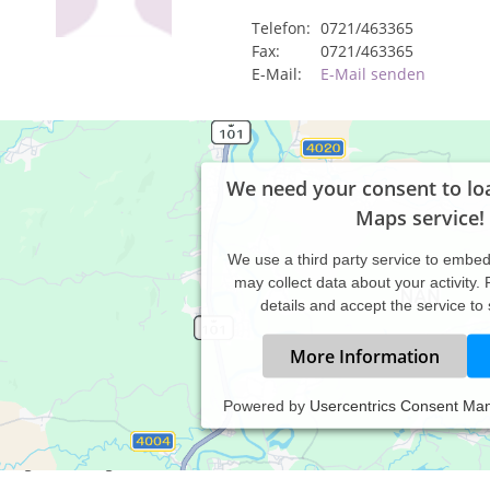
Telefon:
0721/463365
Fax:
0721/463365
E-Mail:
E-Mail senden
We need your consent to lo
Maps service!
We use a third party service to embe
may collect data about your activity.
details and accept the service to
More Information
Powered by
Usercentrics Consent Ma
axiszeiten:
tag bis Freitag 8.30 - 12.30 Uhr u. 14.30 - 18.30 Uhr