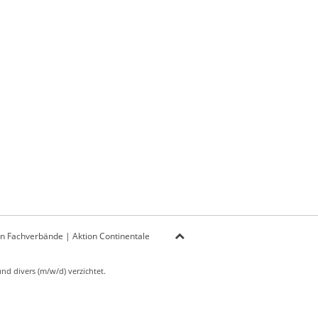
on Fachverbände
|
Aktion Continentale
d divers (m/w/d) verzichtet.