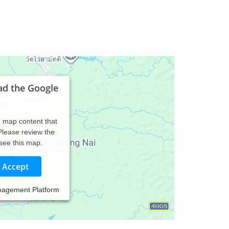
ad the Google
d map content that
 Please review the
 see this map.
Accept
nagement Platform