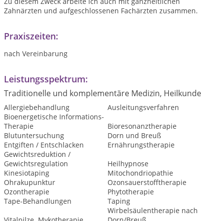
Zu diesem Zweck arbeite ich auch mit ganzheitlichen
Zahnärzten und aufgeschlossenen Fachärzten zusammen.
Praxiszeiten:
nach Vereinbarung
Leistungsspektrum:
Traditionelle und komplementäre Medizin, Heilkunde
Allergiebehandlung
Ausleitungsverfahren
Bioenergetische Informations-
Therapie
Bioresonanztherapie
Blutuntersuchung
Dorn und Breuß
Entgiften / Entschlacken
Ernährungstherapie
Gewichtsreduktion /
Gewichtsregulation
Heilhypnose
Kinesiotaping
Mitochondriopathie
Ohrakupunktur
Ozonsauerstofftherapie
Ozontherapie
Phytotherapie
Tape-Behandlungen
Taping
Wirbelsäulentherapie nach
Vitalpilze. Mykotherapie
Dorn/Breuß