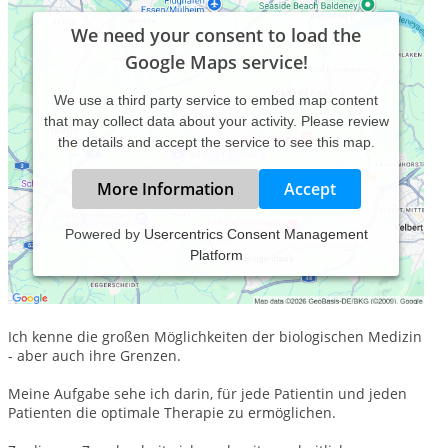
We need your consent to load the
Google Maps service!
We use a third party service to embed map content
that may collect data about your activity. Please review
the details and accept the service to see this map.
More Information
Accept
Powered by
Usercentrics Consent Management
Platform
Seit 1989 bin ich als Heilpraktiker tätig und verfüge über
große Erfahrung in den wichtigsten alternativmedizinischen
Verfahren.
Ich kenne die großen Möglichkeiten der biologischen Medizin
- aber auch ihre Grenzen.
Meine Aufgabe sehe ich darin, für jede Patientin und jeden
Patienten die optimale Therapie zu ermöglichen.